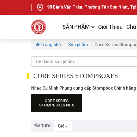
98 Bành Văn Trân, Phường Tân Sơn Nhất, T
SẢN PHẨM
Giới Thiệu
Chứ
Trang chủ
Sản phẩm
Core Series Stompb
CORE SERIES STOMPBOXES
Nhạc Cụ Minh Phụng cung cấp Stompbox Chính hãng 
CORE SERIES
STOMPBOXES NUX
Giá
TÌM THEO