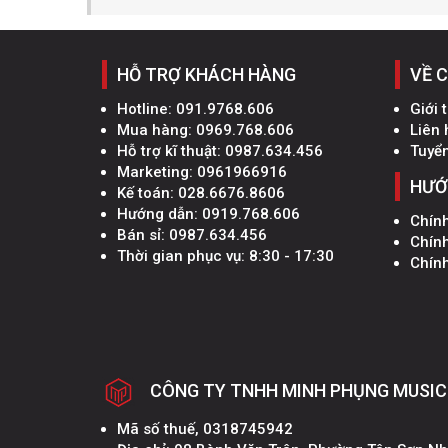
HỖ TRỢ KHÁCH HÀNG
VỀ 
Hotline:
091.9768.606
Giới 
Mua hàng:
0969.768.606
Liên 
Hỗ trợ kĩ thuật:
0987.634.456
Tuyể
Marketing:
0961966916
HƯỚ
Kế toán:
028.6676.8606
Hướng dẫn:
0919.768.606
Chín
Bán sỉ:
0987.634.456
Chín
Thời gian phục vụ: 8:30 - 17:30
Chính
CÔNG TY TNHH MINH PHỤNG MUSIC
Mã số thuế, 0318745942