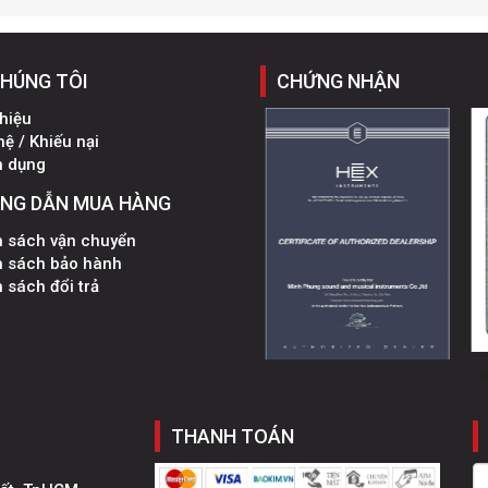
CHÚNG TÔI
CHỨNG NHẬN
thiệu
hệ / Khiếu nại
n dụng
NG DẪN MUA HÀNG
h sách vận chuyển
h sách bảo hành
 sách đổi trả
THANH TOÁN