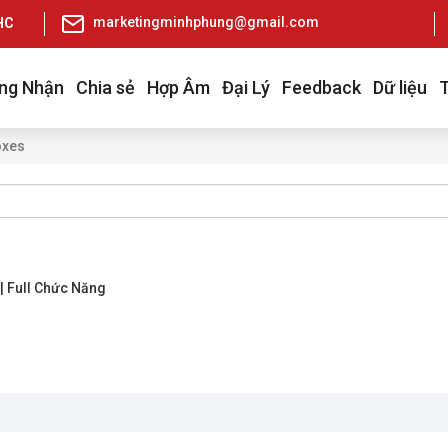
marketingminhphung@gmail.com
pHCM
ng Nhận
Chia sẻ
Hợp Âm
Đại Lý
Feedback
Dữ liệu
oxes
| Full Chức Năng