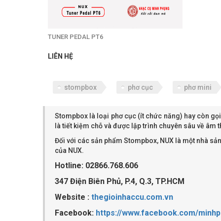
TUNER PEDAL PT6
LIÊN HỆ
stompbox
phơ cục
phơ mini
Stompbox là loại phơ cục (ít chức năng) hay còn gọ
là tiết kiệm chỗ và được lập trình chuyên sâu về âm
Đối với các sản phẩm Stompbox, NUX là một nhà sản
của NUX.
Hotline: 02866.768.606
347 Điện Biên Phủ, P.4, Q.3, TP.HCM
Website :
thegioinhaccu.com.vn
Facebook:
https://www.facebook.com/minh