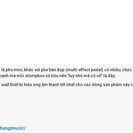
i là phơ mini, khác với phơ bàn đạp (multi-effect pedal) có nhiều ch
 thanh mà mỗi stompbox sở hữu nên "tuy nhỏ mà có võ" là đây.
 xuất thiết bị hiệu ứng âm thanh tốt nhất cho các dòng sản phẩm này
phungmusic/