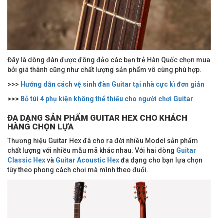
Đây là dòng đàn được đông đảo các bạn trẻ Hàn Quốc chọn mua
bởi giá thành cũng như chất lượng sản phẩm vô cùng phù hợp.
>>>
Hướng dẫn cách vệ sinh đàn Guitar tại nhà cực kì đơn giản
>>>
Bỏ túi 4 phụ kiện không thể thiếu cho người chơi Guitar
ĐA DẠNG SẢN PHẨM GUITAR HEX CHO KHÁCH
HÀNG CHỌN LỰA
Thương hiệu Guitar Hex đã cho ra đời nhiều Model sản phẩm
chất lượng với nhiều mẫu mã khác nhau. Với hai dòng
Guitar
Classic Hex
và
Guitar Acoustic Hex
đa dạng cho bạn lựa chọn
tùy theo phong cách chơi mà mình theo đuổi.