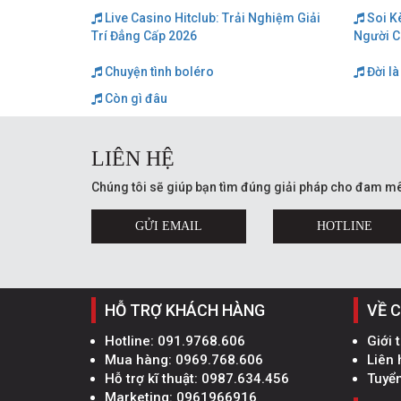
Live Casino Hitclub: Trải Nghiệm Giải
Soi K
Trí Đẳng Cấp 2026
Người C
Chuyện tình boléro
Đời là
Còn gì đâu
LIÊN HỆ
Chúng tôi sẽ giúp bạn tìm đúng giải pháp cho đam mê
GỬI EMAIL
HOTLINE
HỖ TRỢ KHÁCH HÀNG
VỀ 
Hotline:
091.9768.606
Giới 
Mua hàng:
0969.768.606
Liên 
Hỗ trợ kĩ thuật:
0987.634.456
Tuyể
Marketing:
0961966916