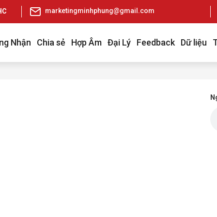
marketingminhphung@gmail.com
pHCM
ng Nhận
Chia sẻ
Hợp Âm
Đại Lý
Feedback
Dữ liệu
Ng