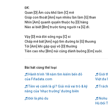
ĐK:
Quan [D] Âm cứu khổ lầm [C] mê
Giúp con thoát [Am] nạn nhiều lần lầm [G] than
Nhìn [Am] quanh quyến thuộc họ [D] hàng
Nào ai biết [Bm] trước từng người ra [G] đi.
Vậy [D] mà đời sống ngu [C] si
Chấp mê bát [Am] ngộ tìm đường bi [G] thương
Tới [Am] khi gặp quỷ vô [D] thường
Tiền cao như [Bm] núi cũng đành buông [Em] xuôi.
Bài hát cùng thể loại
Hành trình 18 năm tìm kiếm bến đỗ
Giới t
của Fifadata.com
Việt đa 
Tiền vệ cánh là gì? Giải mã vai trò & kỹ
Trách
năng của 'nhạc trưởng' đường biên
Đời là phù du
Nohu 
Hũ Đổi 