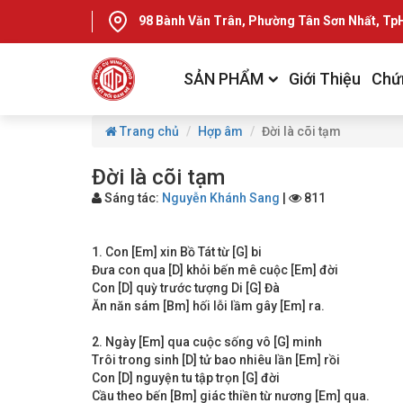
98 Bành Văn Trân, Phường Tân Sơn Nhất, T
SẢN PHẨM
Giới Thiệu
Chứ
Trang chủ
Hợp âm
Đời là cõi tạm
Đời là cõi tạm
Sáng tác:
Nguyễn Khánh Sang
|
811
1. Con [Em] xin Bồ Tát từ [G] bi
Đưa con qua [D] khỏi bến mê cuộc [Em] đời
Con [D] quỳ trước tượng Di [G] Đà
Ăn năn sám [Bm] hối lỗi lầm gây [Em] ra.
2. Ngày [Em] qua cuộc sống vô [G] minh
Trôi trong sinh [D] tử bao nhiêu lần [Em] rồi
Con [D] nguyện tu tập trọn [G] đời
Cầu theo bến [Bm] giác thiền từ nương [Em] qua.