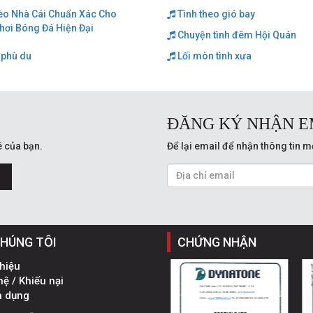
èo Nhà Cái Chuẩn Xác Cho
Tình theo gió bay
hơi Bóng Đá Hiện Đại
Chuyện tình đêm Hội Quán
 phù du
Lối mòn tình xưa
ĐĂNG KÝ NHẬN E
 của bạn.
Để lại email để nhận thông tin m
CHÚNG TÔI
CHỨNG NHẬN
thiệu
hệ / Khiếu nại
n dụng