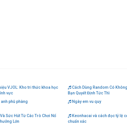
hiệu VJOL: Kho tri thức khoa học
Cách Dùng Random Có Không
lĩnh vực
Bạn Quyết Định Tức Thì
 anh phũ phàng
Ngày em vu quy
Và Sức Hút Từ Các Trò Chơi Nổ
Keonhacai và cách đọc tỷ lệ 
Thưởng Lớn
chuẩn xác