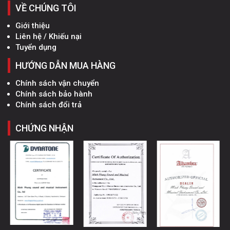
VỀ CHÚNG TÔI
Giới thiệu
Liên hệ / Khiếu nại
Tuyển dụng
HƯỚNG DẪN MUA HÀNG
Chính sách vận chuyển
Chính sách bảo hành
Chính sách đổi trả
CHỨNG NHẬN