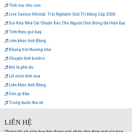
Tình mẹ cho con
Live Casino Hitclub: Trải Nghiệm Giải Trí Đẳng Cấp 2026
Soi Kèo Nhà Cái Chuẩn Xác Cho Người Chơi Bóng Đá Hiện Đại
Tình theo gió bay
Liên khúc Anh Bằng
Khung trời thương nhớ
Chuyện tình boléro
Đời là phù du
Lối mòn tình xưa
Liên khúc Anh Bằng
Còn gì đâu
Trong bước thu về
LIÊN HỆ
Chúng tôi sẽ giúp bạn tìm đúng giải pháp cho đam mê của bạn.