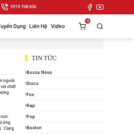
0919 768 606
0
Tuyển Dụng
Liên Hệ
Video
TIN TỨC
Bossa Nova
m người
Disco
với chất
những
Fox
Rap
được
Pop
áp ứng
Boston
g . Cùng