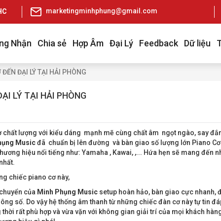
marketingminhphung@gmail.com
pHCM
ng Nhận
Chia sẻ
Hợp Âm
Đại Lý
Feedback
Dữ liệu
ĐẾN ĐẠI LÝ TẠI HẢI PHÒNG
ẠI LÝ TẠI HẢI PHÒNG
 chất lượng với kiểu dáng mạnh mẽ cùng chất âm ngọt ngào, say đắ
hụng Music
đã chuẩn bị lên đường và bàn giao số lượng lớn Piano Cơ 
 thương hiệu nổi tiếng như: Yamaha , Kawai, ,... Hứa hẹn sẽ mang đến 
nhất.
ững chiếc piano cơ này,
n chuyển của
Minh Phụng Music
setup hoàn hảo, bàn giao cực nhanh, 
thông số. Do vậy hệ thống âm thanh từ những chiếc đàn cơ này tự tin đ
hời rất phù hợp và vừa vặn với không gian giải trí của mọi khách hàn