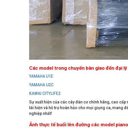
Các model trong chuyến bàn giao đến đại lý 
YAMAHA U1E
YAMAHA U2C
KAWAI CITYLIFE2
Sự xuất hiện của các cây đàn cơ chính hãng, cao cấp n
tái hiện và hỗ trợ hoàn hảo cho mọi giọng ca, mang đ
nghiệp nhất!
Ảnh thực tế buổi lên đường các model piano