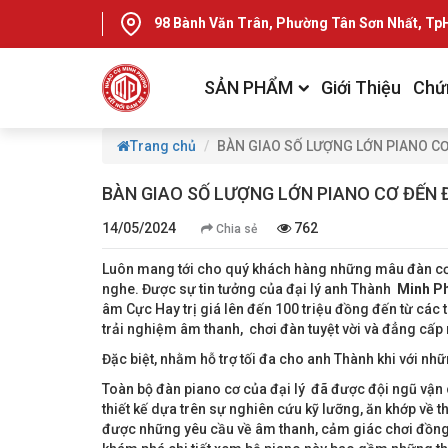
98 Bành Văn Trân, Phường Tân Sơn Nhất, T
SẢN PHẨM
Giới Thiệu
Chứ
Trang chủ
BÀN GIAO SỐ LƯỢNG LỚN PIANO CƠ 
BÀN GIAO SỐ LƯỢNG LỚN PIANO CƠ ĐẾN Đ
14/05/2024
762
Chia sẻ
Luôn mang tới cho quý khách hàng những mâu đàn cơ
nghe. Được sự tin tưởng của đại lý anh Thành
Minh P
âm Cực Hay trị giá lên đến 100 triệu đồng đến từ các
trải nghiệm âm thanh, chơi đàn tuyệt vời và đẳng cấp 
Đặc biệt, nhằm hỗ trợ tối đa cho anh Thành khi với nh
Toàn bộ đàn piano cơ của đại lý đã được đội ngũ vậ
thiết kế dựa trên sự nghiên cứu kỹ lưỡng, ăn khớp về 
được những yêu cầu về âm thanh, cảm giác chơi đồng t