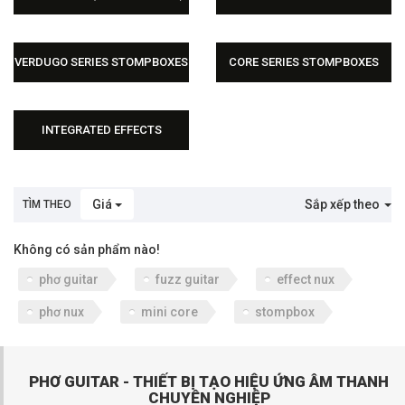
Phơ Guitar (Multi Effects Nux)
Mini Core Nux
VERDUGO SERIES STOMPBOXES
CORE SERIES STOMPBOXES
Verdugo Series Stompboxes Nux
Core Series Stompboxes Nux
INTEGRATED EFFECTS
Integrated Effects Nux
Giá
Sắp xếp theo
TÌM THEO
Không có sản phẩm nào!
phơ guitar
fuzz guitar
effect nux
phơ nux
mini core
stompbox
PHƠ GUITAR - THIẾT BỊ TẠO HIỆU ỨNG ÂM THANH
CHUYÊN NGHIỆP