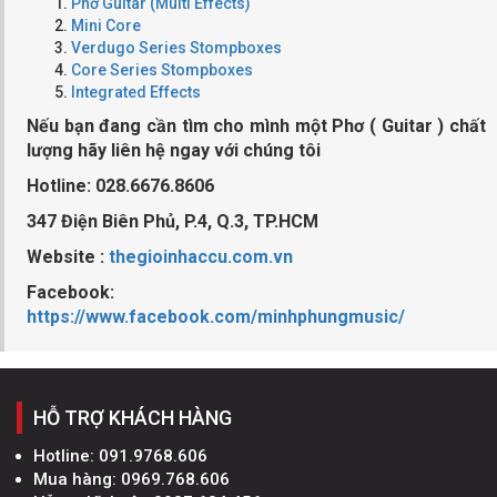
Phơ Guitar (Multi Effects)
Mini Core
Verdugo Series Stompboxes
Core Series Stompboxes
Integrated Effects
Nếu bạn đang cần tìm cho mình một Phơ ( Guitar ) chất
lượng hãy liên hệ ngay với chúng tôi
Hotline: 028.6676.8606
347 Điện Biên Phủ, P.4, Q.3, TP.HCM
Website :
thegioinhaccu.com.vn
Facebook:
https://www.facebook.com/minhphungmusic/
HỖ TRỢ KHÁCH HÀNG
Hotline:
091.9768.606
Mua hàng:
0969.768.606