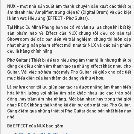
NUX - một nhà sản xuất âm thanh chuyên sản xuất các thiết bị
âm thanh như Amplifier, trống điện tử (Digital Drum) và đặc biệt
là lĩnh vực Hiệu ứng (EFFECT - Phơ Guitar).
Tại Nhạc Cụ Minh Phụng bạn sẽ có vô vàn sự lựa chọn khi bất kỳ
sản phẩm nào về Effect của NUX chúng tôi đều có sẵn tại
Showroom để các bạn đến và trải nghiệm, chúng tôi luôn cập
nhật những sản phẩm effect mới nhất từ NUX và các sản phẩm
đều là hàng chính hãng.
Phơ Guitar ( Thiết bị để tạo hiệu ứng âm thanh) là những thiết bị
dùng để điều chỉnh âm thanh tạo ra những effect khác nhau cho
Guitar. Với việc sở hữu một máy Phơ Guitar sẽ giúp cho các tiết
mục biểu diễn của bạn thêm đa dạng và thú vị hơn.
Là sự lựa chọn tối ưu giúp bạn tạo ra được những âm thanh biến
hóa khôn lường với nhiều âm sắc khác nhau lúc cao trào sôi
động ,hay trầm ấm nhẹ nhàng. Một bản nhạc hay trong thế giới
nhạc ROCK không thế không kể đến sự góp mặt của Phơ Guitar.
Cùng điểm qua những thiết bị Phơ Guitar đang bán nhất hiện nay
nhé
Bộ EFFECT của NUX bao gồm