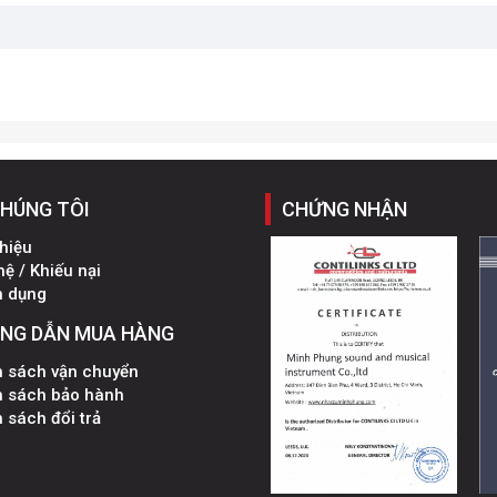
CHÚNG TÔI
CHỨNG NHẬN
thiệu
hệ / Khiếu nại
n dụng
NG DẪN MUA HÀNG
h sách vận chuyển
h sách bảo hành
 sách đổi trả