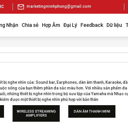
marketingminhphung@gmail.com
pHCM
ng Nhận
Chia sẻ
Hợp Âm
Đại Lý
Feedback
Dữ liệu
iết bị nghe nhìn của: Sound bar, Earphones, dàn âm thanh, Karaoke, đầ
uộc sống của bạn thêm phần đa sắc màu hơn. Với nhiều sản phẩm đa d
tuổi, những thiết bị nghe nhìn trong bộ sưu tập của Yamaha mà Nhạc
 kiếm được một thiết bị nghe nhìn phù hợp với bản thân
WIRELESS STREAMING
DÀN ÂM THANH MINI
AMPLIFIERS