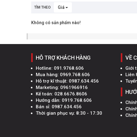
Giá
TÌM THEO
Không có sản phẩm nào!
HỖ TRỢ KHÁCH HÀNG
VỀ 
Hotline:
091.9768.606
Giới 
Mua hàng:
0969.768.606
Liên 
Hỗ trợ kĩ thuật:
0987.634.456
Tuyể
Marketing:
0961966916
HƯỚ
Kế toán:
028.6676.8606
Hướng dẫn:
0919.768.606
Chín
Bán sỉ:
0987.634.456
Chín
Thời gian phục vụ: 8:30 - 17:30
Chính