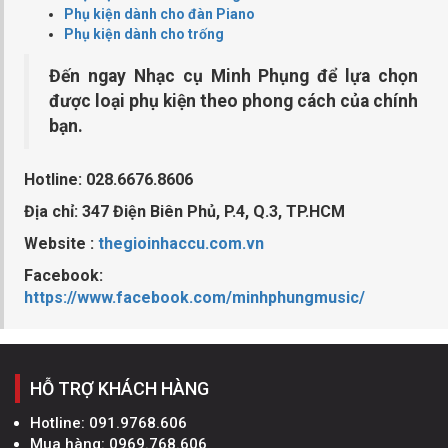
Phụ kiện dành cho đàn Piano
Phụ kiện dành cho trống
Đến ngay Nhạc cụ Minh Phụng để lựa chọn
được loại phụ kiện theo phong cách của chính
bạn.
Hotline: 028.6676.8606
Địa chỉ: 347 Điện Biên Phủ, P.4, Q.3, TP.HCM
Website :
thegioinhaccu.com.vn
Facebook:
https://www.facebook.com/minhphungmusic/
HỖ TRỢ KHÁCH HÀNG
Hotline:
091.9768.606
Mua hàng:
0969.768.606