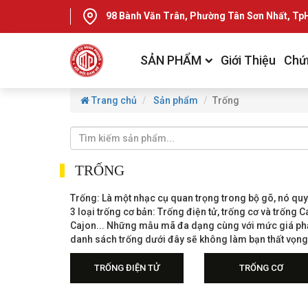
98 Bành Văn Trân, Phường Tân Sơn Nhất, T
SẢN PHẨM
Giới Thiệu
Chứ
Trang chủ
Sản phẩm
Trống
TRỐNG
Trống: Là một nhạc cụ quan trọng trong bộ gõ, nó quy
3 loại trống cơ bản: Trống điện tử, trống cơ và trống
Cajon... Những mẫu mã đa dạng cùng với mức giá phả
danh sách trống dưới đây sẽ không làm bạn thất vọng
TRỐNG ĐIỆN TỬ
TRỐNG CƠ
Trống điện Yamaha
Trống Cơ Yamaha
Trống Điện Nux