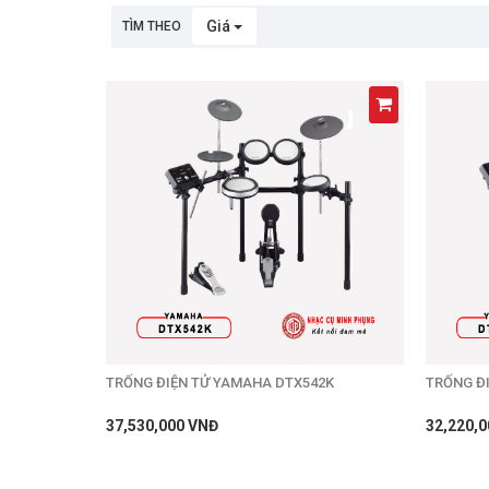
Trống Điện Tử Medeli
Giá
TÌM THEO
TRỐNG ĐIỆN TỬ YAMAHA DTX542K
TRỐNG Đ
37,530,000 VNĐ
32,220,