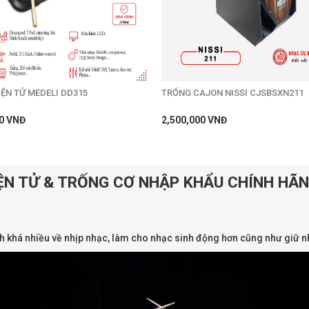
ỆN TỬ MEDELI DD315
TRỐNG CAJON NISSI CJSBSXN211
0 VNĐ
2,500,000 VNĐ
ỆN TỬ & TRỐNG CƠ NHẬP KHẨU CHÍNH HÃN
nh khá nhiều về nhịp nhạc, làm cho nhạc sinh động hơn cũng như giữ n