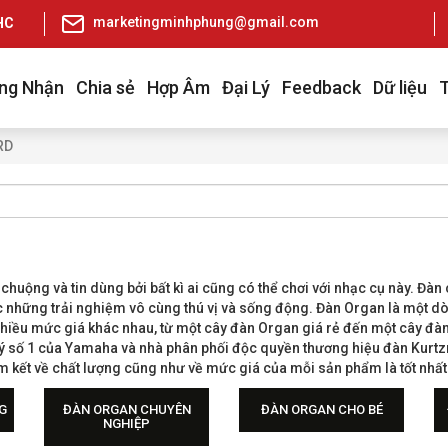
marketingminhphung@gmail.com
pHCM
ng Nhận
Chia sẻ
Hợp Âm
Đại Lý
Feedback
Dữ liệu
RD
ộng và tin dùng bởi bất kì ai cũng có thể chơi với nhạc cụ này. Đàn 
 những trải nghiệm vô cùng thú vị và sống động. Đàn Organ là một 
 nhiều mức giá khác nhau, từ một cây đàn Organ giá rẻ đến một cây đà
ý số 1 của Yamaha và nhà phân phối độc quyền thương hiệu đàn Kurtzm
kết về chất lượng cũng như về mức giá của mỗi sản phẩm là tốt nhất
G
ĐÀN ORGAN CHUYÊN
ĐÀN ORGAN CHO BÉ
NGHIỆP
Đàn Organ chuyên nghiệp