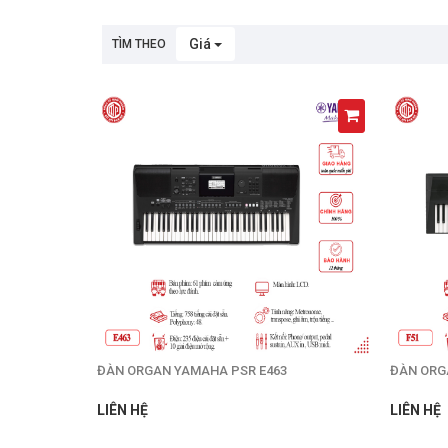
Đàn Organ Kurtzman
Đàn Organ Korg
Giá
TÌM THEO
Đàn Organ Roland
ĐÀN ORGAN YAMAHA PSR E463
ĐÀN ORG
LIÊN HỆ
LIÊN HỆ