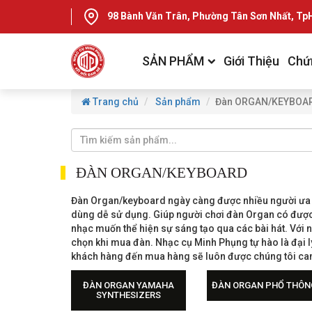
98 Bành Văn Trân, Phường Tân Sơn Nhất, T
SẢN PHẨM
Giới Thiệu
Chứ
Trang chủ
Sản phẩm
Đàn ORGAN/KEYBOA
ĐÀN ORGAN/KEYBOARD
Đàn Organ/keyboard ngày càng được nhiều người ưa chu
dùng dễ sử dụng. Giúp người chơi đàn Organ có được
nhạc muốn thể hiện sự sáng tạo qua các bài hát. Với
chọn khi mua đàn. Nhạc cụ Minh Phụng tự hào là đại l
khách hàng đến mua hàng sẽ luôn được chúng tôi cam 
ĐÀN ORGAN YAMAHA
ĐÀN ORGAN PHỔ THÔN
SYNTHESIZERS
Đàn Organ Yamaha