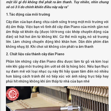
một lỗi gì đó không thể phát ra âm thanh. Tuy nhiên, nhìn chung
sẽ có 3 lí do chính khiến điều này xảy ra"
1.Tác động của môi trường
Cây đàn của bạn đang chịu cảnh sống trong một môi trường với
độ ẩm thấp. Việc bạn vô tình để cây đàn Piano của mình gần nơi
ẩm thấp sẽ khiến dạ (được lót trong các khớp chuyển động của
đàn) sẽ hút hơi ẩm từ không khí. Cứ thế mỗi ngày, nó sẽ trương
lên. Làm chúng chuyển động khó khăn hơn. Dẫn đến phím đàn
không nhạy, tịt. Khi chơi sẽ không còn phát ra âm thanh
2. Chất liệu cấu thành cây đàn Piano
Phần lớn những cây đàn Piano đều được làm từ gỗ và kim loại
nên khi gặp môi trường ẩm ướt sẽ dễ bị hỏng bóc. Nếu bạn thực
sự đam mê với loại nhạc cụ này thì hãy quan tâm đến nó nhiều
hơn bằng cách tránh để nó tiếp xúc với ánh nắng trực tiếp hay
phải hít những không khí ẩm thấp từ nhà của bạn nhé