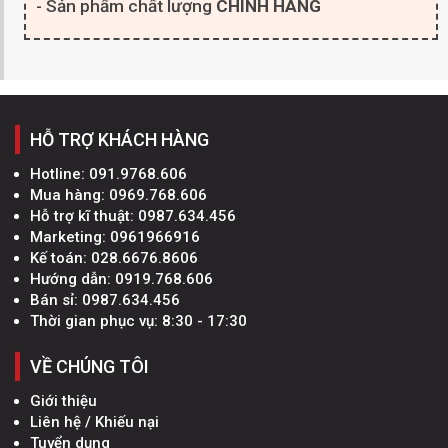
- Sản phẩm chất lượng
CHÍNH HÃNG
HỖ TRỢ KHÁCH HÀNG
Hotline:
091.9768.606
Mua hàng:
0969.768.606
Hỗ trợ kĩ thuật:
0987.634.456
Marketing:
0961966916
Kế toán:
028.6676.8606
Hướng dẫn:
0919.768.606
Bán sỉ:
0987.634.456
Thời gian phục vụ: 8:30 - 17:30
VỀ CHÚNG TÔI
Giới thiệu
Liên hệ / Khiếu nại
Tuyển dụng