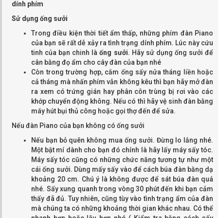
dính phím
Sử dụng ống sưởi
Trong điều kiện thời tiết ẩm thấp, những phím đàn Piano
của bạn sẽ rất dễ xảy ra tình trạng dính phím. Lúc này cứu
tinh của bạn chinh là
ống sưởi
. Hãy sử dụng ống sưởi để
cân bằng đọ ẩm cho cây đàn của bạn nhé
Còn trong trường hợp, cắm ống sấy nửa tháng liền hoặc
cả tháng mà nhấn phím vẫn không kêu thì bạn hãy mở đàn
ra xem có trứng gián hay phân côn trùng bị rơi vào các
khớp chuyển động không. Nếu có thì hãy vệ sinh đàn bằng
máy hút bụi thủ công hoặc gọi thợ đến để sửa.
Nếu đàn Piano của bạn không có ống sưởi
Nếu bạn bỏ quên không mua ống sưởi. Đừng lo lắng nhé.
Một bật mí dành cho bạn đó chính là hãy lấy máy sấy tóc.
Máy sấy tóc cũng có những chức năng tương tự như một
cái ống sưởi. Dùng mấy sấy vào để cách búa đàn bằng dạ
khoảng 20 cm. Chú ý là không được để sát búa đàn quá
nhé. Sấy xung quanh trong vòng 30 phút đến khi bạn cảm
thấy đã đủ. Tuy nhiên, cũng tùy vào tình trạng ẩm của đàn
mà chúng ta có những khoảng thời gian khác nhau. Có thể
nhanh hơn hoặc lâu hơn nhé ( Kiểm tra bằng cách sấy