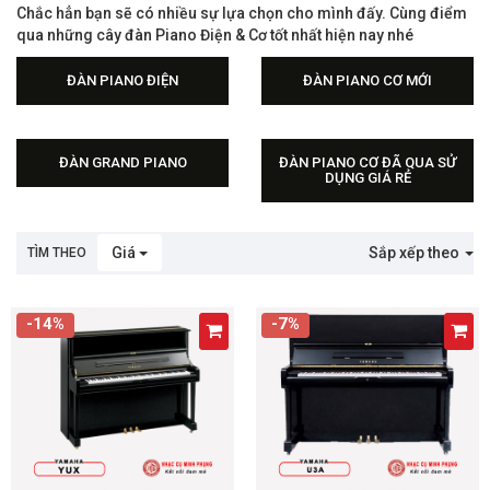
Chắc hẳn bạn sẽ có nhiều sự lựa chọn cho mình đấy. Cùng điểm
qua những cây đàn Piano Điện & Cơ tốt nhất hiện nay nhé
ĐÀN PIANO ĐIỆN
ĐÀN PIANO CƠ MỚI
Đàn Piano Điện Roland
Đàn Piano Cơ Mới Yamaha
Đàn Piano Điện Yamaha
Đàn Piano Cơ Mới Knabe
Đàn Piano Điện Kurtzman
ĐÀN GRAND PIANO
ĐÀN PIANO CƠ ĐÃ QUA SỬ
DỤNG GIÁ RẺ
Đàn Piano Điện Dynatone
Đàn Grand Piano Yamaha
Đàn Piano Cơ Đã Qua Sử Dụng Khá
Đàn Piano điện Nux
Đàn Grand piano Knabe
Đàn Piano cơ đã qua sử dụng Yama
Đàn Piano Điện Giá Rẻ
Đàn Grand piano Samick
Đàn Piano điện Maxwell
Giá
Sắp xếp theo
TÌM THEO
Đàn Piano điện Artesia
-14%
-7%