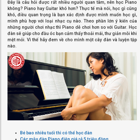
Đây là câu hỏi được rất nhiều người quan tâm, nên học Piano
không? Piano hay Guitar khó hơn? Thực tế mà nói, học gì cũng
khó, điều quan trọng là bạn xác định được mình muốn học gì,
mình phù hợp với loại nhạc cụ nào. Theo phần lớn ý kiến của
những người chơi nhạc thì Piano dễ chơi hơn so với Guitar. Học
đàn sẽ giúp cho đầu óc bạn cảm thấy thoải mái, thư giản mỗi khi
mệt mỏi. Vì thế hãy đem về cho mình một cây đàn và luyện tập
nào.
Bé bao nhiêu tuổi thì có thể học đàn
Các mẫu đàn Piano điện giá rẻ 5 triệu đồng