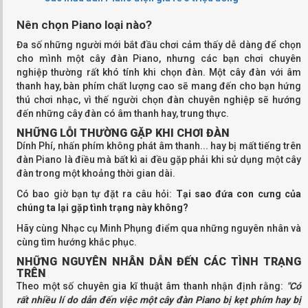
Nên chọn Piano loại nào?
Đa số những người mới bắt đầu chơi cảm thấy dễ dàng để chọn
cho mình một cây đàn Piano, nhưng các bạn chơi chuyên
nghiệp thường rất khó tính khi chọn đàn. Một cây đàn với âm
thanh hay, bàn phím chất lượng cao sẽ mang đến cho bạn hứng
thú chơi nhạc, vì thế người chọn đàn chuyên nghiệp sẽ hướng
đến những cây đàn có âm thanh hay, trung thực.
NHỮNG LỖI THƯỜNG GẶP KHI CHƠI ĐÀN
Dính Phí, nhấn phím không phát âm thanh... hay bị mất tiếng trên
đàn Piano là điều mà bất kì ai đều gặp phải khi sử dụng một cây
đàn trong một khoảng thời gian dài.
Có bao giờ bạn tự đặt ra câu hỏi:
Tại sao đứa con cưng của
chúng ta lại gặp tình trạng này không?
Hãy cùng Nhạc cụ Minh Phụng điểm qua những nguyên nhân và
cùng tìm hướng khắc phục.
NHỮNG NGUYÊN NHÂN DẪN ĐẾN CÁC TÌNH TRẠNG
TRÊN
Theo một số chuyên gia kĩ thuật âm thanh nhận định rằng:
"Có
rất nhiều lí do dẫn đến việc một cây đàn Piano bị kẹt phím hay bị