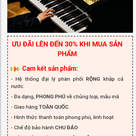
ƯU ĐÃI LÊN ĐẾN 30% KHI MUA SẢN
PHẨM
Cam kết sản phẩm:
- Hệ thống đại lý phân phối
RỘNG
khắp cả
nước.
- Đa dạng,
PHONG PHÚ
về chủng loại, mẫu mã
- Giao hàng
TOÀN QUỐC
.
- Hình thức thanh toán phong phú, linh hoạt
- Chế độ bảo hành
CHU ĐÁO