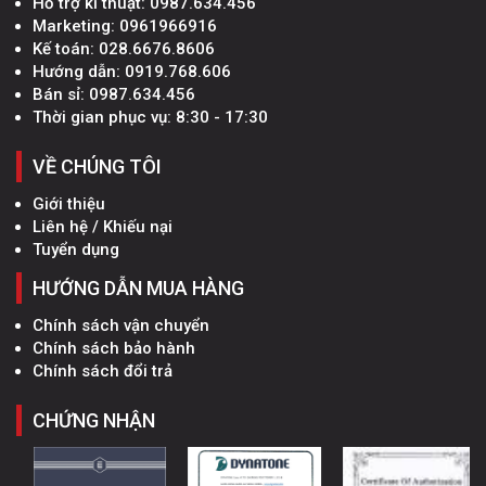
Hỗ trợ kĩ thuật:
0987.634.456
Marketing:
0961966916
Kế toán:
028.6676.8606
Hướng dẫn:
0919.768.606
Bán sỉ:
0987.634.456
Thời gian phục vụ: 8:30 - 17:30
VỀ CHÚNG TÔI
Giới thiệu
Liên hệ / Khiếu nại
Tuyển dụng
HƯỚNG DẪN MUA HÀNG
Chính sách vận chuyển
Chính sách bảo hành
Chính sách đổi trả
CHỨNG NHẬN