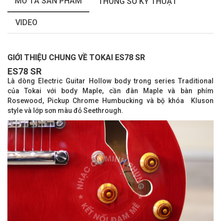
MÔ TẢ SẢN PHẨM
THÔNG SỐ KỸ THUẬT
VIDEO
GIỚI THIỆU CHUNG VỀ TOKAI ES78 SR
ES78 SR
Là dòng Electric Guitar Hollow body trong series Traditional
của Tokai với body Maple, cần đàn Maple và bàn phím
Rosewood, Pickup
Chrome Humbucking và bộ khóa Kluson
style và lớp sơn màu đỏ Seethrough.