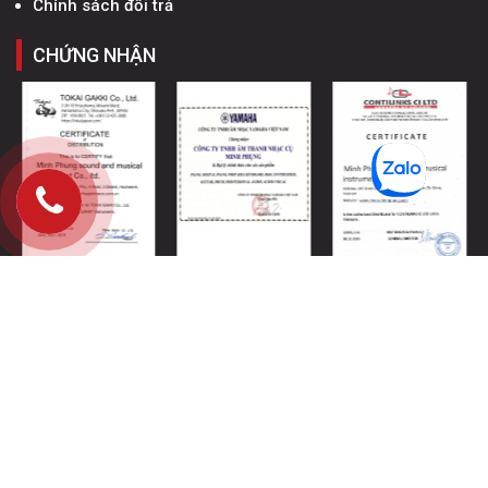
Chính sách đổi trả
CHỨNG NHẬN
CÔNG TY TNHH MINH PHỤNG MUSIC
Mã số thuế, 0318745942
Địa chỉ: 98 Bành Văn Trân, Phường Tân Sơn Nhất, TpHCM
Điện thoại: 0919 768 606
Email: marketingminhphung@gmail.com