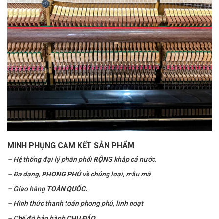
MINH PHỤNG CAM KẾT SẢN PHẨM
– Hệ thống đại lý phân phối
RỘNG
khắp cả nước.
– Đa dạng,
PHONG PHÚ
về chủng loại, mẫu mã
– Giao hàng
TOÀN QUỐC.
– Hình thức thanh toán phong phú, linh hoạt
– Chế độ bảo hành
CHU ĐÁO