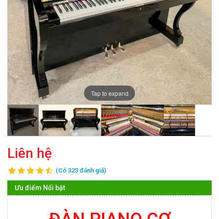
Tap to expand
Liên hệ
(Có 323 đánh giá)
Ưu điểm Nổi bật