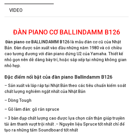
VIDEO
ĐÀN PIANO CƠ BALLINDAMM B126
Đàn piano cơ BALLINDAMM
B126
là mẫu đàn cơ cũ của Nhật
Bản. Đàn được sản xuất vào đầu những năm 1980 và có chiều
cao tương đương với đàn piano đứng U2 của Yamaha. Thiết kế
nhỏ gọn nên dễ dàng bày trí, hoặc sắp xếp tại những không gian
nhỏ hẹp.
Đặc điểm nổi bật của đàn piano Ballindamm B126
– Sản xuất và lắp ráp tại Nhật Bản theo các tiêu chuẩn kiểm soát
chất lượng nghiêm ngặt nhất của Nhật Bản
– Dòng Tough
– Gỗ làm đàn: gỗ rắn spruce
– 3 bàn đạp chất lượng cao được lựa chọn cẩn thận giúp truyền
tải âm thanh vượt trội nhất .– Nguyên liệu Spruce tốt nhất chỉ để
tạo ra những tấm Soundboard tốt nhất