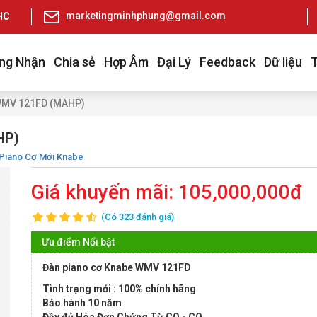
marketingminhphung@gmail.com
pHCM
ng Nhận
Chia sẻ
Hợp Âm
Đại Lý
Feedback
Dữ liệu
 WMV 121FD (MAHP)
HP)
Piano Cơ Mới Knabe
Giá khuyến mãi:
105,000,000đ
(Có 323 đánh giá)
Ưu điểm Nổi bật
Đàn piano cơ Knabe WMV 121FD
Tình trạng mới : 100% chính hãng
Bảo hành 10 năm