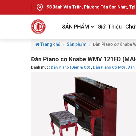
98 Bành Văn Trân, Phường Tân Sơn Nhất, T
SẢN PHẨM
Giới Thiệu
Chứ
Trang chủ
Sản phẩm
Đàn Piano cơ Knabe
Đàn Piano cơ Knabe WMV 121FD (MA
Danh mục:
Đàn Piano (Điện & Cơ)
,
Đàn Piano Cơ Mới
,
Đàn 