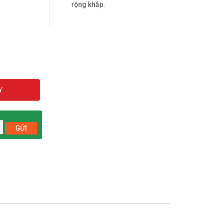
rộng khắp.
Y
GỬI