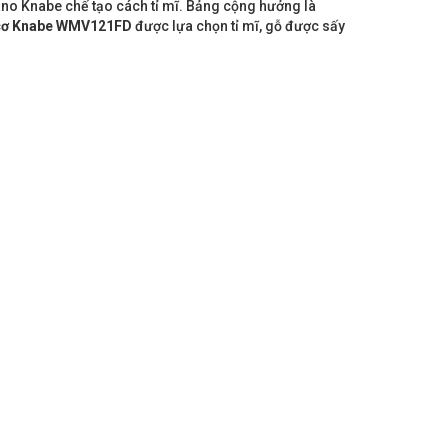
no Knabe chế tạo cách tỉ mĩ. Bảng cộng hưởng là
cơ Knabe
WMV121FD
được lựa chọn tỉ mĩ, gỗ được sấy