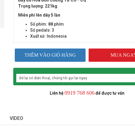
Đầy đủ Hóa Đơn Chứng Từ CO - CQ
Trọng lượng: 221kg
Miễn phí lên dây 5 lần
Số phím: 88 phím
Số pedals: 3
Xuất xứ: Indonesia
THÊM VÀO GIỎ HÀNG
MUA NGA
0919 768 606
Liên hệ
để được tư vấn
VIDEO