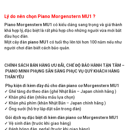
Lý do nên chọn Piano Morgenstern MU1 ?
Piano Morgenstern MU1
có kiểu dáng sang trọng và giá thành
khá hợp lý, đặc biệt là rất phù hợp cho những người vừa mới bắt
đầu học đàn.
Một cây đàn
piano MU1
có tuổi thọ lên tới hơn 100 năm nếu như
người chơi đàn biết cách bảo quản.
CHÍNH SÁCH BÁN HÀNG ƯU ĐÃI, CHẾ ĐỘ BẢO HÀNH TẬN TÂM –
PIANO MINH PHỤNG SẴN SÀNG PHỤC VỤ QUÝ KHÁCH HÀNG
THÂN YÊU
Phụ kiện đi kèm đầy đủ cho đàn piano cơ Morgenstern MU1
✓
Ghế tăng đơ theo đàn (ghế Nhật Bản – Japan chính hãng )
✓
Khăn phủ đàn (nhiều mẫu lựa chọn)
✓
Khăn phủ phím (khăn Nhật Bản – Japan chính hãng )
✓
Ống sưởi (hỗ trợ lắp đặt sẵn trong đàn)
Gói dịch vụ đặc biệt đi kèm đàn piano cơ Morgenstern MU1
✓
Vệ sinh đàn (trước khi giao hàng)
✓
Đánh bóng đàn, pedal (trước khi giao hàng)