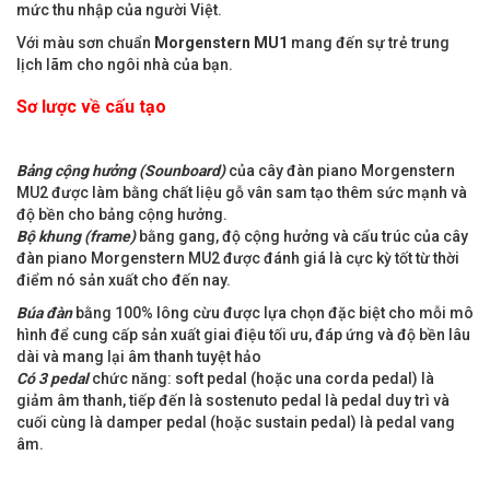
mức thu nhập của người Việt.
Với màu sơn chuẩn
Morgenstern MU1
mang đến sự trẻ trung
lịch lãm cho ngôi nhà của bạn.
Sơ lược về cấu tạo
Bảng cộng hưởng (Sounboard)
của cây đàn piano Morgenstern
MU2 được làm bằng chất liệu gỗ vân sam tạo thêm sức mạnh và
độ bền cho bảng cộng hưởng.
Bộ khung (frame)
bằng gang, độ cộng hưởng và cấu trúc của cây
đàn piano Morgenstern MU2 được đánh giá là cực kỳ tốt từ thời
điểm nó sản xuất cho đến nay.
Búa đàn
bằng 100% lông cừu được lựa chọn đặc biệt cho mỗi mô
hình để cung cấp sản xuất giai điệu tối ưu, đáp ứng và độ bền lâu
dài và mang lại âm thanh tuyệt hảo
Có 3 pedal
chức năng: soft pedal (hoặc una corda pedal) là
giảm âm thanh, tiếp đến là sostenuto pedal là pedal duy trì và
cuối cùng là damper pedal (hoặc sustain pedal) là pedal vang
âm.