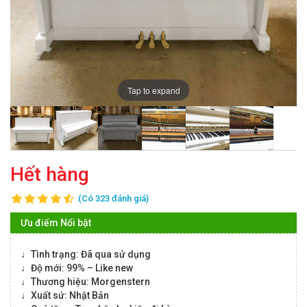
Tap to expand
Hết hàng
(Có 323 đánh giá)
Ưu điểm Nổi bật
♩Tình trạng: Đã qua sử dụng
♩Độ mới: 99% – Like new
♩Thương hiệu: Morgenstern
♩Xuất sứ: Nhật Bản