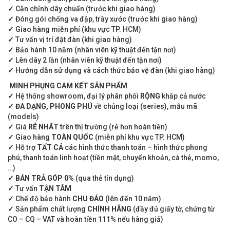
✓
Căn chỉnh dây chuẩn (trước khi giao hàng)
✓
Đóng gói chống va đập, trầy xước (trước khi giao hàng)
✓
Giao hàng miễn phí (khu vực TP. HCM)
✓
Tư vấn vị trí đặt đàn (khi giao hàng)
✓
Bảo hành 10 năm (nhân viên kỹ thuật đến tận nơi)
✓
Lên dây 2 lần (nhân viên kỹ thuật đến tận nơi)
✓
Hướng dẫn sử dụng và cách thức bảo vệ đàn (khi giao hàng)
MINH PHỤNG CAM KẾT SẢN PHẨM
✓
Hệ thống showroom, đại lý phân phối
RỘNG
khắp cả nước
✓
ĐA DẠNG, PHONG PHÚ
về chủng loại (series), mẫu mã
(models)
✓
Giá
RẺ NHẤT
trên thị trường (rẻ hơn hoàn tiền)
✓
Giao hàng
TOÀN QUỐC
(miễn phí khu vực TP. HCM)
✓
Hỗ trợ
TẤT CẢ
các hình thức thanh toán – hình thức phong
phú, thanh toán linh hoạt (tiền mặt, chuyển khoản, cà thẻ, momo,
…)
✓
BÁN TRẢ GÓP 0%
(qua thẻ tín dụng)
✓
Tư vấn
TẬN TÂM
✓
Chế độ bảo hành
CHU ĐÁO
(lên đến 10 năm)
✓
Sản phẩm chất lượng
CHÍNH HÃNG
(đầy đủ giấy tờ, chứng từ
CO – CQ – VAT và hoàn tiền 111% nếu hàng giả)