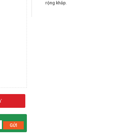
rộng khắp.
Y
GỬI