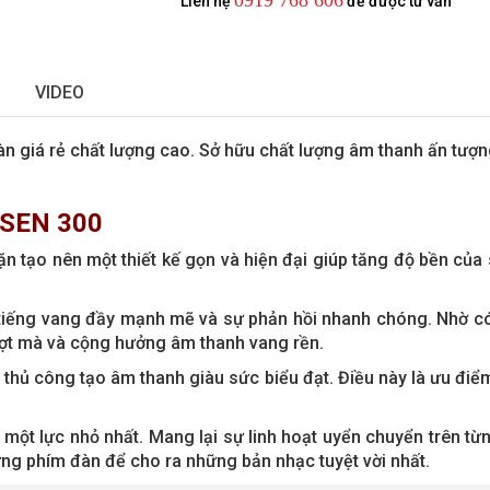
0919 768 606
Liên hệ
để được tư vấn
VIDEO
àn giá rẻ chất lượng cao. Sở hữu chất lượng âm thanh ấn tượng
ROSEN 300
n tạo nên một thiết kế gọn và hiện đại giúp tăng độ bền của
 tiếng vang đầy mạnh mẽ và sự phản hồi nhanh chóng. Nhờ c
ượt mà và cộng hưởng âm thanh vang rền.
hủ công tạo âm thanh giàu sức biểu đạt. Điều này là ưu điểm
một lực nhỏ nhất. Mang lại sự linh hoạt uyển chuyển trên t
ững phím đàn để cho ra những bản nhạc tuyệt vời nhất.