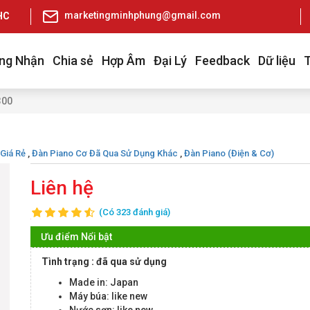
marketingminhphung@gmail.com
pHCM
ng Nhận
Chia sẻ
Hợp Âm
Đại Lý
Feedback
Dữ liệu
300
Giá Rẻ
,
Đàn Piano Cơ Đã Qua Sử Dụng Khác
,
Đàn Piano (Điện & Cơ)
Liên hệ
(Có 323 đánh giá)
Ưu điểm Nổi bật
Tình trạng : đã qua sử dụng
Made in: Japan
Máy búa: like new