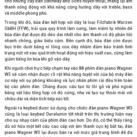
cho những cây đàn Steinway and Sons huyền thoại, mang lại âm
thanh sống động với khả năng cộng hưởng dây với treble, bass
và middle phong phú.
Trong khi đó, búa đàn kết hợp với dây là loại Filzfabrik Wurzen
GbBH (FFW), trải qua quy trình làm cứng, làm mềm tự nhiên để
búa đàn đạt được độ dẻo dai nhất cho âm thanh có độ phản hồi
nhanh chóng, giàu biểu cảm. Bên cạnh đó, búa đàn còn được
bọc trên dưới bằng nỉ lông cừu dày nhằm đảm bảo tránh tình
trạng nứt vỡ sau quá trình hoạt động với hiệu suất cao, cũng làm
giảm tiếng ồn búa khi gõ vào dây.
Khi người chơi trực tiếp chạm tay vào 88 phím đàn piano Wagner
W3 sẽ cảm nhận được rõ rệt khả năng tuyệt vời của bộ máy đàn
cơ này với sự phóng khoáng và lực nhấn phím rải đều trên toàn
bộ các phím đàn. Chúng được cấu tạo từ lõi gỗ và phủ ngoài
bằng vật liệu tổng hợp có độ cứng, nhẹ và tạo sự thoải mái với
chiều dài và diện tích tiếp xúc tốt.
Ngoài ra keybed được sử dụng cho chiếc đàn piano Wagner W3
cũng là loại keybed Duralumin tốt nhất trên thị trường hiện nay
cho sự nhạy cảm của phím đàn cao hơn. Do đó, có thể thấy rằng
dù sở hữu một kết cấu cao cấp với âm thanh cực kỳ bắt tai, đàn
piano Wagner W3 lại được bán ra với mức giá trung bình để đa