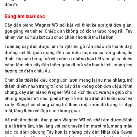
đắn đo.
Bảng âm xuất sắc
Cây đàn piano Wagner W3 nổi bật với thiết kế upright đơn giản,
gọn gàng và tinh tế. Chiếc đàn không có kích thước rộng rãi. T
uy
nhiên vẫn sở hữu kết cấu chắc chắn cho tuổi thọ lâu bền.
Toàn bộ cây đàn được làm từ vật liệu gỗ rắn chắc với thành dày,
đường nét tối giản mang đến sự mộc mạc và sự vững chãi, ổn
định. Lớp sơn bóng mờ vẫn còn rõ những họa tiết vân gỗ tự nhiên
càng làm cho cây đàn thêm giản dị mà vẫn thanh lịch, mang hơi
hướng cổ điển châu Âu.
Chân đàn thiết kế kiểu cong uốn lượn, mang lại sự nhẹ nhàng, trở
thành điểm nhấn trang trí cho cây đàn không còn đơn điệu. Nhìn
chung, cây đàn piano Wagner W3 có kích thước vừa vặn giúp cho
những người mới chơi piano hay trẻ em tập đàn dễ kiểm soát và
xử lý. Đồng thời chúng cũng trở thành một món đồ trang trí đẹp
mắt, tăng thêm vẻ đẹp cho không gian.
Về mặt âm thanh, đàn piano Wagner W3 có chất âm được đánh
giá là trầm ấm, sâu lắng với sự chuyển âm mượt mà, mang màu
sắc cổ điển phương Tây hơn là những cây đàn Nhật của Kawai