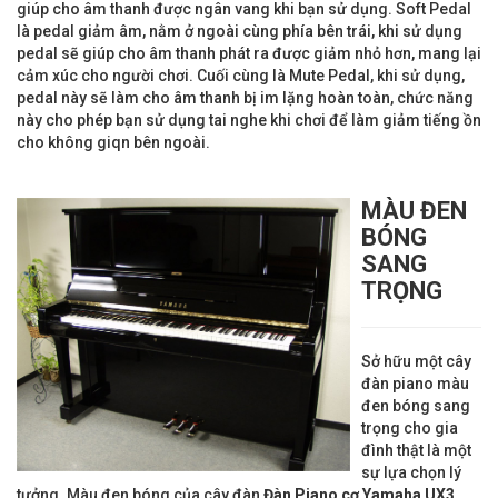
giúp cho âm thanh được ngân vang khi bạn sử dụng. Soft Pedal
là pedal giảm âm, nằm ở ngoài cùng phía bên trái, khi sử dụng
pedal sẽ giúp cho âm thanh phát ra được giảm nhỏ hơn, mang lại
cảm xúc cho người chơi. Cuối cùng là Mute Pedal, khi sử dụng,
pedal này sẽ làm cho âm thanh bị im lặng hoàn toàn, chức năng
này cho phép bạn sử dụng tai nghe khi chơi để làm giảm tiếng ồn
cho không giqn bên ngoài.
MÀU ĐEN
BÓNG
SANG
TRỌNG
Sở hữu một cây
đàn piano màu
đen bóng sang
trọng cho gia
đình thật là một
sự lựa chọn lý
tưởng. Màu đen bóng của cây đàn
Đàn Piano cơ
Yamaha UX3