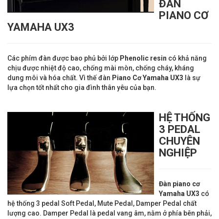
ĐÀN
PIANO CƠ
YAMAHA UX3
Các phím đàn được bao phủ bởi lớp
Phenolic resin
có khả năng
chịu được nhiệt độ cao, chống mài mòn, chống cháy, kháng
dung môi và hóa chất. Vì thế đàn
Piano Cơ
Yamaha UX3
là sự
lựa chọn tốt nhất cho gia đình thân yêu của bạn.
HỆ THỐNG
3 PEDAL
CHUYÊN
NGHIỆP
Đàn piano cơ
Yamaha UX3
có
hệ thống 3 pedal Soft Pedal, Mute Pedal, Damper Pedal chất
lượng cao. Damper Pedal là pedal vang âm, nằm ở phía bên phải,