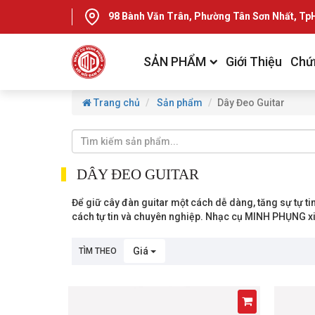
98 Bành Văn Trân, Phường Tân Sơn Nhất, T
SẢN PHẨM
Giới Thiệu
Chứ
Trang chủ
Sản phẩm
Dây Đeo Guitar
DÂY ĐEO GUITAR
Để giữ cây đàn guitar một cách dễ dàng, tăng sự tự ti
cách tự tin và chuyên nghiệp. Nhạc cụ MINH PHỤNG xin 
Giá
TÌM THEO