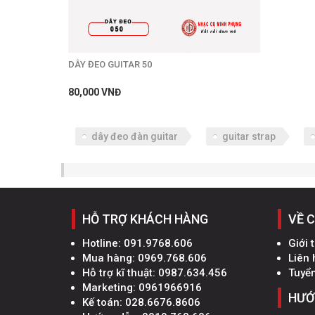
DÂY ĐEO GUITAR 50
80,000 VNĐ
dây đeo đàn guitar
guitar strap
HỖ TRỢ KHÁCH HÀNG
VỀ 
Hotline:
091.9768.606
Giới 
Mua hàng:
0969.768.606
Liên 
Hỗ trợ kĩ thuật:
0987.634.456
Tuyể
Marketing:
0961966916
HƯỚ
Kế toán:
028.6676.8606