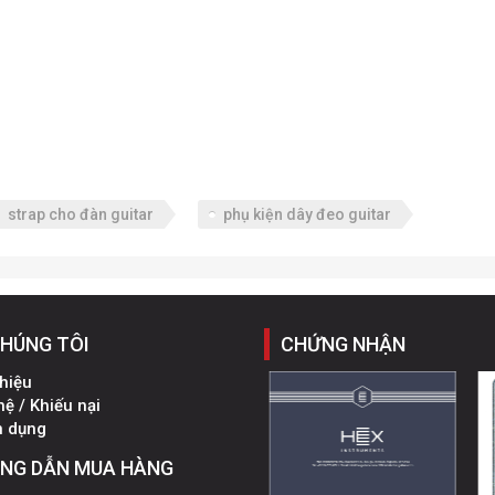
strap cho đàn guitar
phụ kiện dây đeo guitar
CHÚNG TÔI
CHỨNG NHẬN
thiệu
hệ / Khiếu nại
n dụng
NG DẪN MUA HÀNG