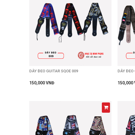
DÂY ĐEO GUITAR SQOE 009
DÂY ĐEO 
150,000 VNĐ
150,000