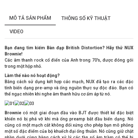
MÔ TẢ SẢN PHẨM
THÔNG SỐ KỸ THUẬT
VIDEO
Bạn đang tìm kiếm Bàn đạp British Distortion? Hãy thử NUX
Brownie!
Các âm thanh rock cổ điển của Anh trong 70's, được đóng gói
trong một hộp nhỏ.
Làm thế nào nó hoạt động?
Bằng cách sử dụng kết hợp các mạch, NUX đã tạo ra các đặc
tính biến dạng pre-amp và ống nguồn thực sự độc đáo. Bạn có
thể ngạc nhiên khi nghe âm thanh hữu cơ ấm áp từ nó.
Brownie
có một giai đoạn đầu vào BJT được thiết kế đặc biệt
khiến nó bị phá vỡ khi mà ống preamp bắt đầu biến dạng. Nó
cũng có một mạch cắt không đối xứng cho phép bạn mô phỏng
một số đặc điểm của bộ khuếch đại ống thuần. Nó cũng giữ chặt
phần dưới cùng bằng cách xử lý các tần số âm trầm có thể bị