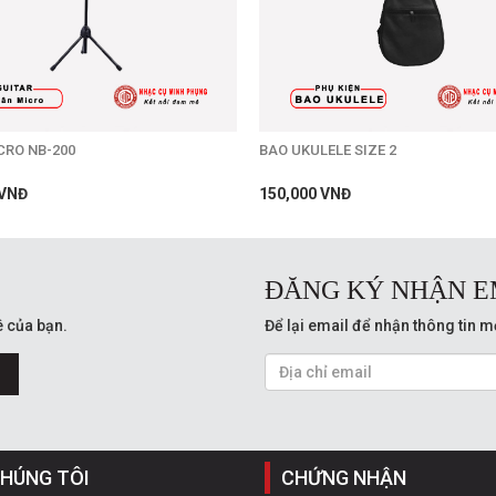
CRO NB-200
BAO UKULELE SIZE 2
 VNĐ
150,000 VNĐ
ĐĂNG KÝ NHẬN E
 của bạn.
Để lại email để nhận thông tin m
CHÚNG TÔI
CHỨNG NHẬN