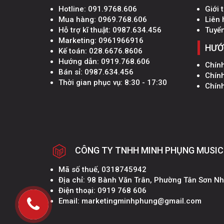
Hotline:
091.9768.606
Giới 
Mua hàng:
0969.768.606
Liên 
Hỗ trợ kĩ thuật:
0987.634.456
Tuyể
Marketing:
0961966916
HƯỚ
Kế toán:
028.6676.8606
Hướng dẫn:
0919.768.606
Chín
Bán sỉ:
0987.634.456
Chín
Thời gian phục vụ: 8:30 - 17:30
Chính
CÔNG TY TNHH MINH PHỤNG MUSIC
Mã số thuế, 0318745942
Địa chỉ: 98 Bành Văn Trân, Phường Tân Sơn N
Điện thoại: 0919 768 606
Email: marketingminhphung@gmail.com