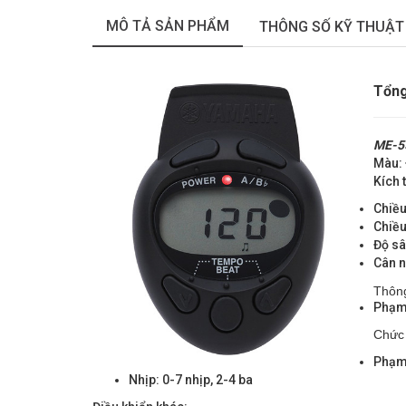
MÔ TẢ SẢN PHẨM
THÔNG SỐ KỸ THUẬT
Tổng
ME-5
Màu:
Kích 
Chiề
Chiề
Độ s
Cân 
Thông
Phạm 
Chức
Phạm 
Nhịp: 0-7 nhịp, 2-4 ba