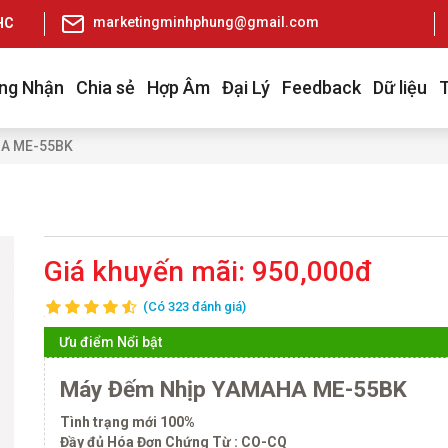
marketingminhphung@gmail.com
pHCM
ng Nhận
Chia sẻ
Hợp Âm
Đại Lý
Feedback
Dữ liệu
HA ME-55BK
Giá khuyến mãi:
950,000đ
(Có 323 đánh giá)
Ưu điểm Nổi bật
Máy Đếm Nhịp YAMAHA ME-55BK
Tình trạng mới 100%
Đầy đủ Hóa Đơn Chứng Từ : CO-CQ