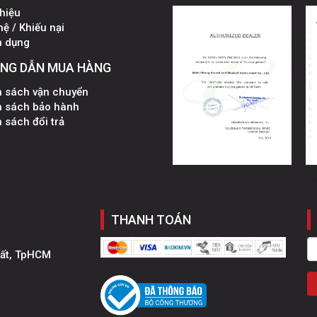
thiệu
hệ / Khiếu nại
n dụng
NG DẪN MUA HÀNG
h sách vận chuyển
h sách bảo hành
 sách đổi trả
THANH TOÁN
hất, TpHCM