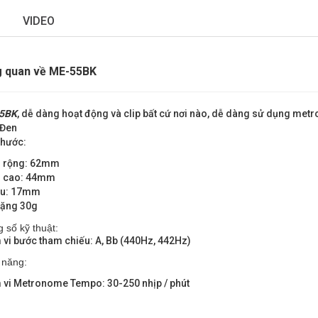
VIDEO
 quan về ME-55BK
5BK
, dễ dàng hoạt động và clip bất cứ nơi nào, dễ dàng sử dụng met
 Đen
thước:
u rộng: 62mm
u cao: 44mm
âu: 17mm
nặng 30g
 số kỹ thuật:
vi bước tham chiếu: A, Bb (440Hz, 442Hz)
 năng:
vi Metronome Tempo: 30-250 nhịp / phút