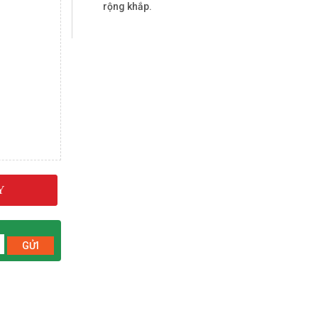
rộng khắp.
Y
GỬI