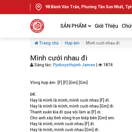
98 Bành Văn Trân, Phường Tân Sơn Nhất, T
SẢN PHẨM
Giới Thiệu
Chứ
Trang chủ
Hợp âm
Mình cưới nhau đi
Mình cưới nhau đi
Sáng tác:
PjnboysHuỳnh James
|
1874
Vòng hợp âm: [F] [F] [Gm] [Gm]
ĐK:
Hay là mình là mình, mình cưới nhau [F] đi.
Hay là mình là mình, mình cưới nhau [Gm] đi.
Thanh xuân kia đi qua vội lắm ai [F] ơi.
Cho anh xây tình nồng trọn kiếp bên [Gm] em.
Hay là mình, mình cưới nhau [F] đi.
Hay là mình, mình cưới nhau [Gm] đi.