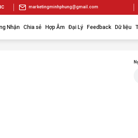
marketingminhphung@gmail.com
pHCM
ng Nhận
Chia sẻ
Hợp Âm
Đại Lý
Feedback
Dữ liệu
Ng