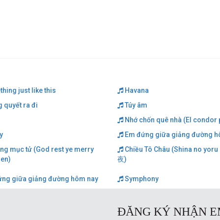
ing just like this
Havana
 quyết ra đi
Túy âm
Nhớ chốn quê nhà (El condor 
y
Em đứng giữa giảng đường h
ng mục tử (God rest ye merry
Chiều Tô Châu (Shina no yor
en)
夜)
ng giữa giảng đường hôm nay
Symphony
ĐĂNG KÝ NHẬN E