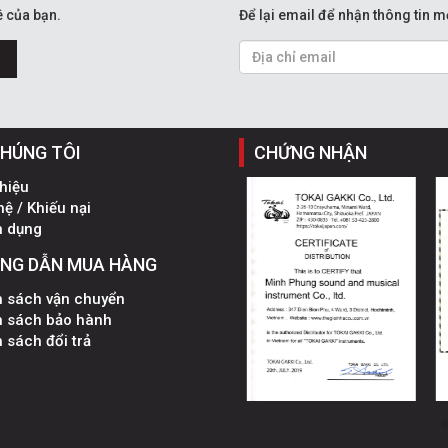
 của bạn.
Để lại email để nhận thông tin m
CHÚNG TÔI
CHỨNG NHẬN
thiệu
hệ / Khiếu nại
n dụng
NG DẪN MUA HÀNG
h sách vận chuyển
h sách bảo hành
 sách đổi trả