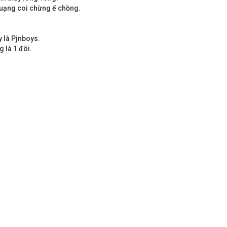
quạng coi chừng ế chồng.
y là Pjnboys.
 là 1 đôi.