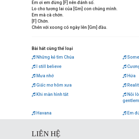
Em ơi em đừng [F] nên đánh số.
Lo cho tương lai của [Gm] con chúng mình.
Em mà cà chớn.
[F] Chớn.
Chén với xoong có ngày lên [Gm] đầu.
Bài hát cùng thể loại
Những kẻ tìm Chúa
Someth
I still believe
Cương
Mưa nhớ
Hứa
Giấc mơ hôm xưa
Realit
Khi màn hình tắt
Nỗi lò
gentlem
Havana
Em đứ
LIÊN HỆ