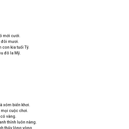
nó mới cưới.
i đôi mươi.
con kia tuổi Tý.
ều đô la Mỹ.
à xóm biển khơi.
n mọi cuộc chơi.
 có vàng.
anh thỉnh luôn nàng.
h thấy lòng vòng.