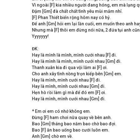
Vì ngoài [F] kia nhiều người đang hóng, em mà lạng 
Đậm [Gm] đà chất chất tình yêu mùi mắm nhỉ.
[F] Phan Thiết biển rộng hôm nay có hỷ.
Để anh [Gm] hỏi em lại lần cuối, em muốn theo anh ha
Nhưng mà [F] thôi em đừng nói nữa, 2 đứa tụi anh cũng
Yyyyyyy!
ĐK:
Hay là mình là mình, mình cưới nhau [F] đi.
Hay là mình là mình, mình cưới nhau [Gm] đi.
Thanh xuân kia đi qua vội lắm ai [F] ơi.
Cho anh xây tình nồng trọn kiếp bên [Gm] em.
Hay là mình, mình cưới nhau [F] đi.
Hay là mình, mình cưới nhau [Gm] đi.
Hẹn hò rồi làm gì mà để đó em [F] ơi.
Hay là mình, mình cưới nhau [Gm] đi.
* Em ơi em có nhớ không em.
Đừng [F] ham chơi nữa quay về bên anh.
Bao [Gm] tháng bao năm bao chờ bao đợi.
Bao [F] ăn bao uống bao cưới luôn em.
Anh [Gm] chờ em về.