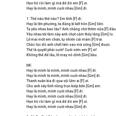
Hẹn hò rồi làm gì mà để đó em [F] ơi.
Hay là mình, mình cưới nhau [Gm] đi.
1. Thế nào thế nào? Em tính [F] đi.
Hay là lên phường, ta đăng kí kết hôn [Gm] liền.
Ta yêu nhau bao lâu? Anh chẳng chờ thêm nữa [F] đâu
Yêu nhau tới tầm này anh chợt cảm thấy lắng [Gm] lo.
Lỡ mai mốt em chán, tự nhiên cái mám [F] trai.
Chắc lúc đó anh chết làm sao mà sống [Gm] được.
Thế là quyết phải cưới! Cưới sớm em [F] ơi!
Không thể để lâu, lỡ may nó dính [Gm] bầu.
ĐK:
Hay là mình là mình, mình cưới nhau [F] đi.
Hay là mình là mình, mình cưới nhau [Gm] đi.
Thanh xuân kia đi qua vội lắm ai [F] ơi.
Cho anh xây tình nồng trọn kiếp bên [Gm] em.
Hay là mình, mình cưới nhau [F] đi.
Hay là mình, mình cưới nhau [Gm] đi.
Hẹn hò rồi làm gì mà để đó em [F] ơi.
Hay là mình, mình cưới nhau [Gm] đi.