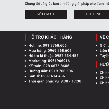
Chúng tôi sẽ giúp bạn tìm đúng giải pháp cho đam mê
GỬI EMAIL
HOTLINE
HỖ TRỢ KHÁCH HÀNG
VỀ 
Hotline:
091.9768.606
Giới 
Mua hàng:
0969.768.606
Liên 
Hỗ trợ kĩ thuật:
0987.634.456
Tuyể
Marketing:
0961966916
HƯỚ
Kế toán:
028.6676.8606
Hướng dẫn:
0919.768.606
Chín
Bán sỉ:
0987.634.456
Chín
Thời gian phục vụ: 8:30 - 17:30
Chính