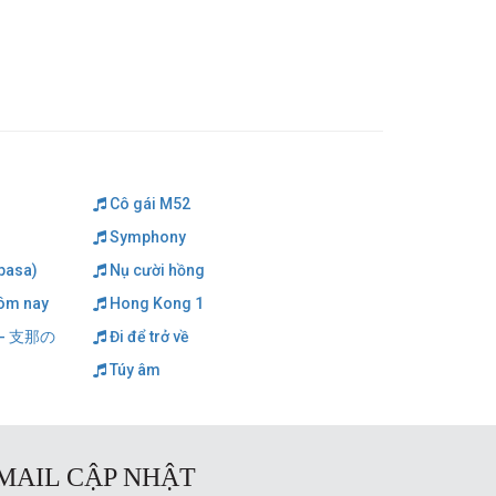
Cô gái M52
Symphony
pasa)
Nụ cười hồng
ôm nay
Hong Kong 1
u - 支那の
Đi để trở về
Túy âm
MAIL CẬP NHẬT