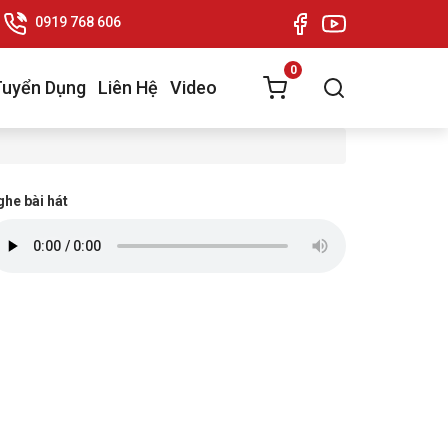
0919 768 606
0
Tuyển Dụng
Liên Hệ
Video
he bài hát