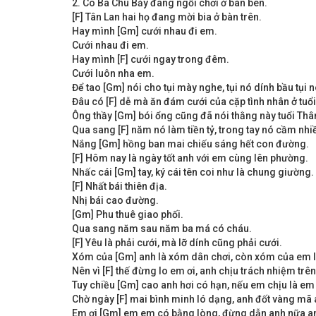
2. Cô Ba Chú Bảy đang ngồi chơi ở bàn bên.
[F] Tân Lan hai họ đang mời bia ở bàn trên.
Hay mình [Gm] cưới nhau đi em.
Cưới nhau đi em.
Hay mình [F] cưới ngay trong đêm.
Cưới luôn nha em.
Để tao [Gm] nói cho tụi mày nghe, tụi nó dính bầu tụi 
Đâu có [F] dễ mà ăn đám cưới của cặp tình nhân ở tuổ
Ông thầy [Gm] bói ổng cũng đã nói thằng này tuổi Thân 
Qua sang [F] năm nó làm tiền tỷ, trong tay nó cầm nhi
Nắng [Gm] hồng ban mai chiếu sáng hết con đường.
[F] Hôm nay là ngày tốt anh với em cùng lên phường.
Nhấc cái [Gm] tay, ký cái tên coi như là chung giường.
[F] Nhất bái thiên địa.
Nhị bái cao đường.
[Gm] Phu thuê giao phối.
Qua sang năm sau năm ba má có cháu.
[F] Yêu là phải cưới, mà lỡ dính cũng phải cưới.
Xóm của [Gm] anh là xóm dân chơi, còn xóm của em l
Nên vì [F] thế đừng lo em ơi, anh chịu trách nhiệm trê
Tuy chiều [Gm] cao anh hơi có hạn, nếu em chịu là em
Chờ ngày [F] mai bình minh ló dạng, anh đốt vàng mã 
Em ơi [Gm] em em có bằng lòng, đừng dẫn anh nữa an