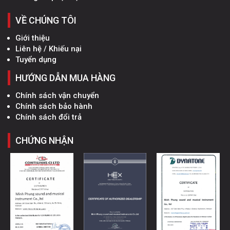
VỀ CHÚNG TÔI
Giới thiệu
Liên hệ / Khiếu nại
Tuyển dụng
HƯỚNG DẪN MUA HÀNG
Chính sách vận chuyển
Chính sách bảo hành
Chính sách đổi trả
CHỨNG NHẬN