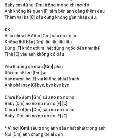
Baby em đừng [Dm] trông mong chi nơi đó
Anh không hề quan [F] tâm bên anh càng thêm đau
Thêm vài ba [C] câu cũng không gần nhau đâu.
ĐK:
Vì ta chưa hề đậm [Gm] sâu no no no
Không thể bền [Dm] lâu lâu lâu lâu
Đừng [F] khóc ướt mi hết đừng ngốc đến như thế
Tình [C] yêu anh không có đâu
Yêu thương sẽ mau [Gm] phai
Rồi em sẽ tìm [Dm] ai
Vay mượn bờ [F] vai không phải là anh
Anh phải say [C] bye, bye bye bye
Chưa hề đậm [Gm] sâu no no no no
Baby [Dm] no no no no no [F] [C]
Chưa hề đậm [Gm] sâu no no no no
Baby [Dm] no no no no no [F] [C]
* Vì nơi [Gm] sâu trong anh sâu nhất nhất trong anh
Nơi [Dm] anh chẳng để ai đến