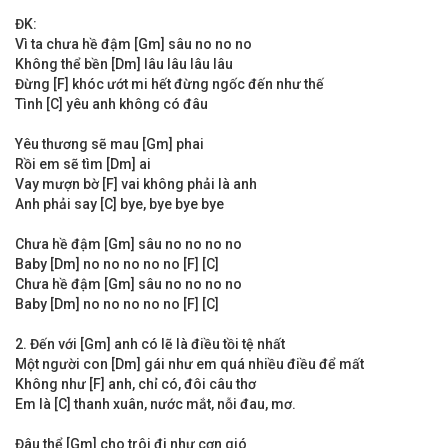
ĐK:
Vì ta chưa hề đậm [Gm] sâu no no no
Không thể bền [Dm] lâu lâu lâu lâu
Đừng [F] khóc ướt mi hết đừng ngốc đến như thế
Tình [C] yêu anh không có đâu
Yêu thương sẽ mau [Gm] phai
Rồi em sẽ tìm [Dm] ai
Vay mượn bờ [F] vai không phải là anh
Anh phải say [C] bye, bye bye bye
Chưa hề đậm [Gm] sâu no no no no
Baby [Dm] no no no no no [F] [C]
Chưa hề đậm [Gm] sâu no no no no
Baby [Dm] no no no no no [F] [C]
2. Đến với [Gm] anh có lẽ là điều tồi tệ nhất
Một người con [Dm] gái như em quá nhiều điều để mất
Không như [F] anh, chỉ có, đôi câu thơ
Em là [C] thanh xuân, nước mắt, nỗi đau, mơ.
Đâu thể [Gm] cho trôi đi như cơn gió