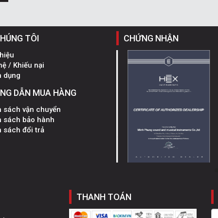
CHÚNG TÔI
CHỨNG NHẬN
thiệu
hệ / Khiếu nại
n dụng
NG DẪN MUA HÀNG
h sách vận chuyển
h sách bảo hành
 sách đổi trả
THANH TOÁN