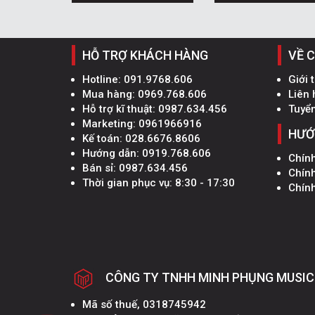
HỖ TRỢ KHÁCH HÀNG
VỀ 
Hotline:
091.9768.606
Giới 
Mua hàng:
0969.768.606
Liên 
Hỗ trợ kĩ thuật:
0987.634.456
Tuyể
Marketing:
0961966916
HƯỚ
Kế toán:
028.6676.8606
Hướng dẫn:
0919.768.606
Chín
Bán sỉ:
0987.634.456
Chín
Thời gian phục vụ: 8:30 - 17:30
Chính
CÔNG TY TNHH MINH PHỤNG MUSIC
Mã số thuế, 0318745942