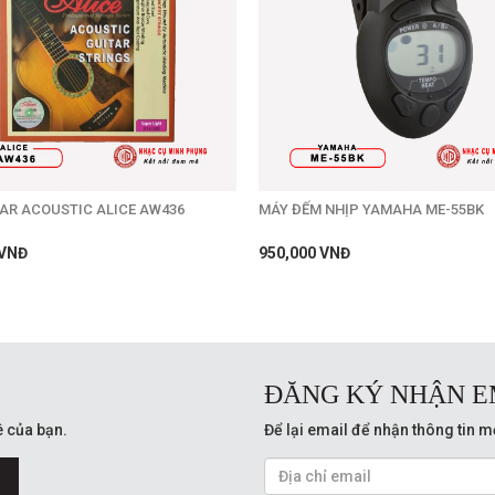
AR ACOUSTIC ALICE AW436
MÁY ĐẾM NHỊP YAMAHA ME-55BK
 VNĐ
950,000 VNĐ
ĐĂNG KÝ NHẬN E
 của bạn.
Để lại email để nhận thông tin m