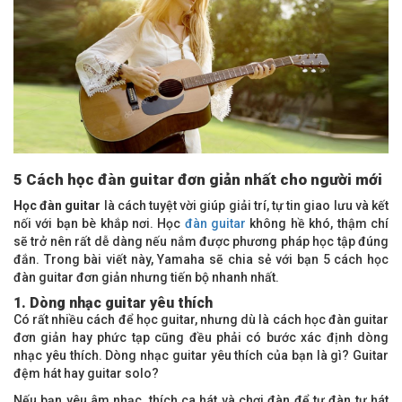
5 Cách học đàn guitar đơn giản nhất cho người mới
Học đàn guitar
là cách tuyệt vời giúp giải trí, tự tin giao lưu và kết
nối với bạn bè khắp nơi. Học
đàn guitar
không hề khó, thậm chí
sẽ trở nên rất dễ dàng nếu nắm được phương pháp học tập đúng
đắn. Trong bài viết này, Yamaha sẽ chia sẻ với bạn 5 cách học
đàn guitar đơn giản nhưng tiến bộ nhanh nhất.
1. Dòng nhạc guitar yêu thích
Có rất nhiều cách để học guitar, nhưng dù là cách học đàn guitar
đơn giản hay phức tạp cũng đều phải có bước xác định dòng
nhạc yêu thích. Dòng nhạc guitar yêu thích của bạn là gì? Guitar
đệm hát hay guitar solo?
Nếu bạn yêu âm nhạc, thích ca hát và chơi đàn để tự đàn tự hát