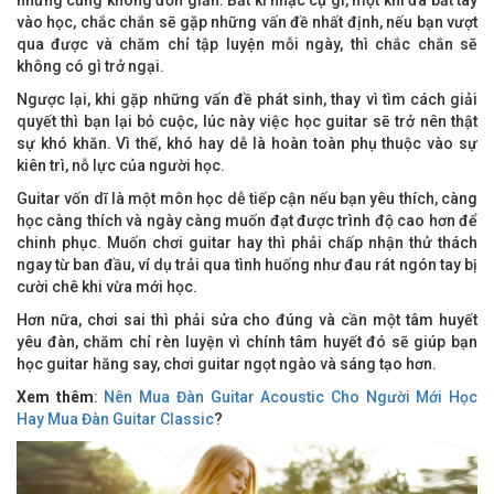
nhưng cũng không đơn giản. Bất kì nhạc cụ gì, một khi đã bắt tay
vào học, chắc chắn sẽ gặp những vấn đề nhất định, nếu bạn vượt
qua được và chăm chỉ tập luyện mỗi ngày, thì chắc chắn sẽ
không có gì trở ngại.
Ngược lại, khi gặp những vấn đề phát sinh, thay vì tìm cách giải
quyết thì bạn lại bỏ cuộc, lúc này việc học guitar sẽ trở nên thật
sự khó khăn. Vì thế, khó hay dễ là hoàn toàn phụ thuộc vào sự
kiên trì, nỗ lực của người học.
Guitar vốn dĩ là một môn học dễ tiếp cận nếu bạn yêu thích, càng
học càng thích và ngày càng muốn đạt được trình độ cao hơn để
chinh phục. Muốn chơi guitar hay thì phải chấp nhận thử thách
ngay từ ban đầu, ví dụ trải qua tình huống như đau rát ngón tay bị
cười chê khi vừa mới học.
Hơn nữa, chơi sai thì phải sửa cho đúng và cần một tâm huyết
yêu đàn, chăm chỉ rèn luyện vì chính tâm huyết đó sẽ giúp bạn
học guitar hăng say, chơi guitar ngọt ngào và sáng tạo hơn.
Xem thêm
:
Nên Mua Đàn Guitar Acoustic Cho Người Mới Học
Hay Mua Đàn Guitar Classic
?