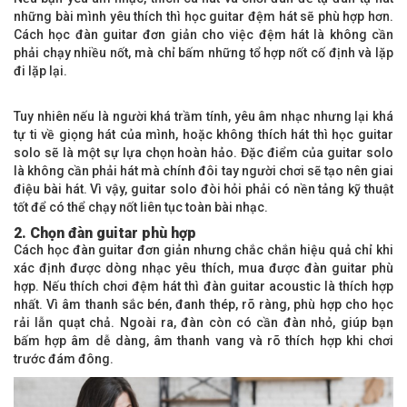
những bài mình yêu thích thì học guitar đệm hát sẽ phù hợp hơn.
Cách học đàn guitar đơn giản cho việc đệm hát là không cần
phải chạy nhiều nốt, mà chỉ bấm những tổ hợp nốt cố định và lặp
đi lặp lại.
Tuy nhiên nếu là người khá trầm tính, yêu âm nhạc nhưng lại khá
tự ti về giọng hát của mình, hoặc không thích hát thì học guitar
solo sẽ là một sự lựa chọn hoàn hảo. Đặc điểm của guitar solo
là không cần phải hát mà chính đôi tay người chơi sẽ tạo nên giai
điệu bài hát. Vì vậy, guitar solo đòi hỏi phải có nền tảng kỹ thuật
tốt để có thể chạy nốt liên tục toàn bài nhạc.
2. Chọn đàn guitar phù hợp
Cách học đàn guitar đơn giản nhưng chắc chắn hiệu quả chỉ khi
xác định được dòng nhạc yêu thích, mua được đàn guitar phù
hợp. Nếu thích chơi đệm hát thì đàn guitar acoustic là thích hợp
nhất. Vì âm thanh sắc bén, đanh thép, rõ ràng, phù hợp cho học
rải lẫn quạt chả. Ngoài ra, đàn còn có cần đàn nhỏ, giúp bạn
bấm hợp âm dễ dàng, âm thanh vang và rõ thích hợp khi chơi
trước đám đông.