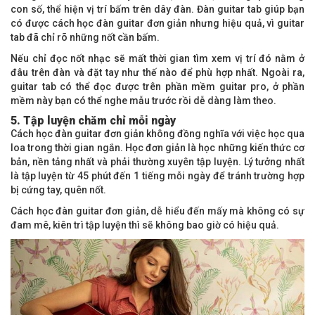
con số, thể hiện vị trí bấm trên dây đàn. Đàn guitar tab giúp bạn
có được cách học đàn guitar đơn giản nhưng hiệu quả, vì guitar
tab đã chỉ rõ những nốt cần bấm.
Nếu chỉ đọc nốt nhạc sẽ mất thời gian tìm xem vị trí đó nằm ở
đâu trên đàn và đặt tay như thế nào để phù hợp nhất. Ngoài ra,
guitar tab có thể đọc được trên phần mềm guitar pro, ở phần
mềm này bạn có thể nghe mẫu trước rồi dễ dàng làm theo.
5. Tập luyện chăm chỉ mỗi ngày
Cách học đàn guitar đơn giản không đồng nghĩa với việc học qua
loa trong thời gian ngắn. Học đơn giản là học những kiến thức cơ
bản, nền tảng nhất và phải thường xuyên tập luyện. Lý tưởng nhất
là tập luyện từ 45 phút đến 1 tiếng mỗi ngày để tránh trường hợp
bị cứng tay, quên nốt.
Cách học đàn guitar đơn giản, dễ hiểu đến mấy mà không có sự
đam mê, kiên trì tập luyện thì sẽ không bao giờ có hiệu quả.