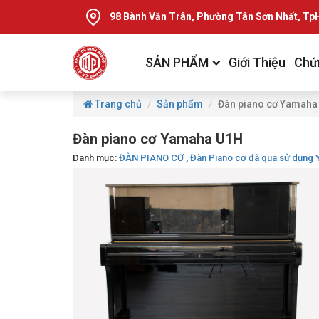
98 Bành Văn Trân, Phường Tân Sơn Nhất, T
SẢN PHẨM
Giới Thiệu
Chứ
Trang chủ
Sản phẩm
Đàn piano cơ Yamaha
Đàn piano cơ Yamaha U1H
Danh mục:
ĐÀN PIANO CƠ
,
Đàn Piano cơ đã qua sử dụng