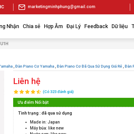
marketingminhphung@gmail.com
pHCM
ng Nhận
Chia sẻ
Hợp Âm
Đại Lý
Feedback
Dữ liệu
 U1H
 Yamaha
,
Đàn Piano Cơ Yamaha
,
Đàn Piano Cơ Đã Qua Sử Dụng Giá Rẻ
,
Đàn 
Liên hệ
(Có 323 đánh giá)
Ưu điểm Nổi bật
Tình trạng : đã qua sử dụng
Made in: Japan
Máy búa: like new