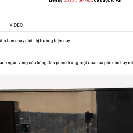
0919 768 606
Liên hệ
để được tư vấn
VIDEO
m bán chạy nhất thị trường hiện nay.
nh ngân vang của tiếng đàn piano trong một quán cà phê nhỏ hay một 