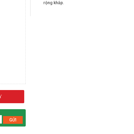
rộng khắp.
Y
GỬI