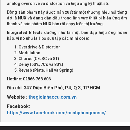
analog overdrive và distortion và hiệu ứng kỹ thuật số.
Dòng sản phẩm này được sản xuất từ một thương hiệu nổi tiếng
đó là
NUX
và đang dẫn đầu trong lĩnh vực thiết bị hiệu ứng âm
thanh và sản phẩm
NUX
bán rất chạy trên thị trường.
Integrated Effects
dường như là một bàn đạp hiệu ứng hoàn
hảo, vì nó như là 1 bộ sưu tập các mini core:
Overdrive & Distortion
Modulation
Chorus (CE, SC và ST)
Delay (60's, 70's và 80's)
Reverb (Plate, Hall và Spring)
Hotline: 02866.768.606
Địa chỉ: 347 Điện Biên Phủ, P.4, Q.3, TP.HCM
Website :
thegioinhaccu.com.vn
Facebook:
https://www.facebook.com/minhphungmusic/