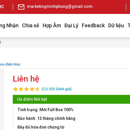
marketingminhphung@gmail.com
pHCM
ng Nhận
Chia sẻ
Hợp Âm
Đại Lý
Feedback
Dữ liệu
0
ano điện Nux
Liên hệ
(Có 323 đánh giá)
Ưu điểm Nổi bật
Tình trạng: Mới Full Box 100%
Bảo hành: 12 tháng chính hãng
Đầy đủ hóa đơn chứng từ