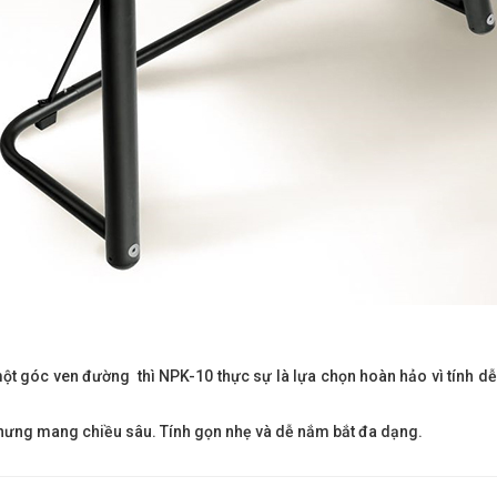
một góc ven đường thì NPK-10 thực sự là lựa chọn hoàn hảo vì tính dễ 
nhưng mang chiều sâu. Tính gọn nhẹ và dễ nắm bắt đa dạng.