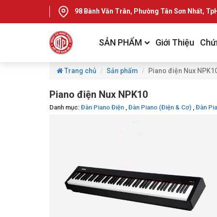
98 Bành Văn Trân, Phường Tân Sơn Nhất, T
SẢN PHẨM
Giới Thiệu
Chứ
Trang chủ
Sản phẩm
Piano điện Nux NPK1
Piano điện Nux NPK10
Danh mục:
Đàn Piano Điện
,
Đàn Piano (Điện & Cơ)
,
Đàn Pi