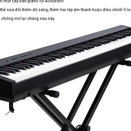
m một cây đàn piano cơ acousstic.
 thể sửa đổi thêm độ sáng, thêm hai lớp âm thanh hoặc điều chỉnh 5 lo
h chóng mở lại chúng sau này.