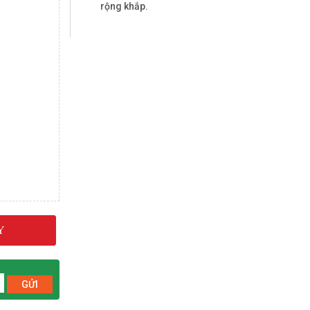
rộng khắp.
Y
GỬI