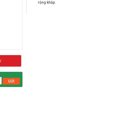
rộng khắp.
Y
GỬI