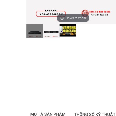
Hover to zoom
MÔ TẢ SẢN PHẨM
THÔNG SỐ KỸ THUẬT