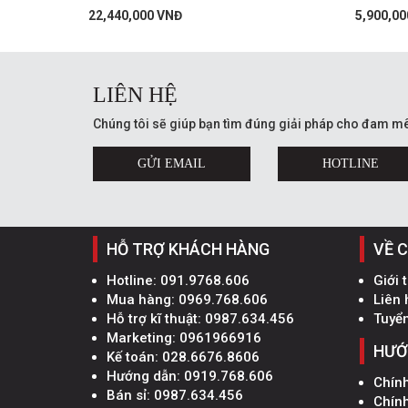
22,440,000 VNĐ
5,900,00
LIÊN HỆ
Chúng tôi sẽ giúp bạn tìm đúng giải pháp cho đam mê
GỬI EMAIL
HOTLINE
HỖ TRỢ KHÁCH HÀNG
VỀ 
Hotline:
091.9768.606
Giới 
Mua hàng:
0969.768.606
Liên 
Hỗ trợ kĩ thuật:
0987.634.456
Tuyể
Marketing:
0961966916
HƯỚ
Kế toán:
028.6676.8606
Hướng dẫn:
0919.768.606
Chín
Bán sỉ:
0987.634.456
Chín