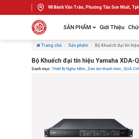
98 Bành Văn Trân, Phường Tân Sơn Nhất, T
SẢN PHẨM
Giới Thiệu
Chứ
Trang chủ
Sản phẩm
Bộ Khuếch đại tín h
Bộ Khuếch đại tín hiệu Yamaha XDA
Danh mục:
Thiết Bị Nghe Nhìn
,
Dàn âm thanh mini
,
QUÀ CH