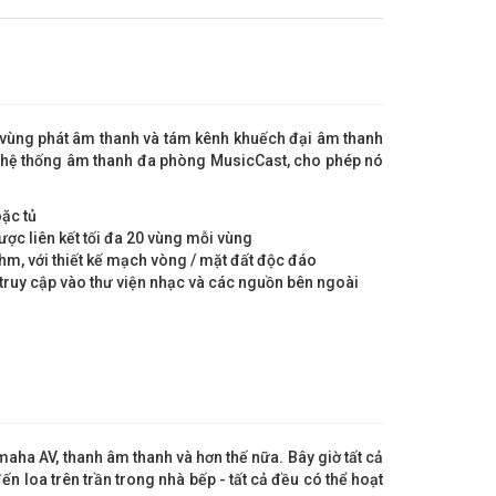
n vùng phát âm thanh và tám kênh khuếch đại âm thanh
ới hệ thống âm thanh đa phòng MusicCast, cho phép nó
oặc tủ
ược liên kết tối đa 20 vùng mỗi vùng
hm, với thiết kế mạch vòng / mặt đất độc đáo
 truy cập vào thư viện nhạc và các nguồn bên ngoài
aha AV, thanh âm thanh và hơn thế nữa. Bây giờ tất cả
n loa trên trần trong nhà bếp - tất cả đều có thể hoạt