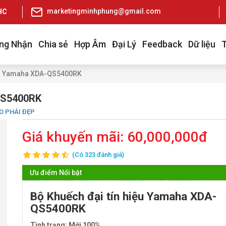
marketingminhphung@gmail.com
pHCM
ng Nhận
Chia sẻ
Hợp Âm
Đại Lý
Feedback
Dữ liệu
iệu Yamaha XDA-QS5400RK
-QS5400RK
O PHÁI ĐẸP
Giá khuyến mãi:
60,000,000đ
(Có 323 đánh giá)
Ưu điểm Nổi bật
Bộ Khuếch đại tín hiệu Yamaha XDA-
QS5400RK
Tình trạng: Mới 100%