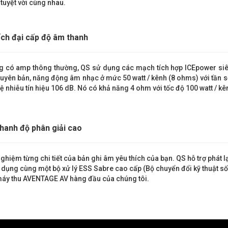
tuyệt vời cùng nhau.
ch đại cấp độ âm thanh
 có amp thông thường, QS sử dụng các mạch tích hợp ICEpower siêu
uyên bản, năng động âm nhạc ở mức 50 watt / kênh (8 ohms) với tần số 
 lệ nhiễu tín hiệu 106 dB. Nó có khả năng 4 ohm với tốc độ 100 watt / kên
hanh độ phân giải cao
nghiệm từng chi tiết của bản ghi âm yêu thích của bạn. QS hỗ trợ phát l
 dụng cùng một bộ xử lý ESS Sabre cao cấp (Bộ chuyển đổi kỹ thuật s
áy thu AVENTAGE AV hàng đầu của chúng tôi.