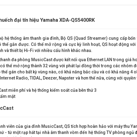
huếch đại tín hiệu Yamaha XDA-QS5400RK
àn bộ hệ thống âm thanh gia đình, Bộ QS (Quad Streamer) cung cấp bố
ó thể gắn được. Có thể mở rộng và cực kỳ linh hoạt, QS hoạt động v
h và thiết bị Hi-Fi với nhiều cấu hình khác nhau.
m thanh đa phòng MusicCast được kết nối qua Ethernet LAN trong giá h
có thể mở rộng thành 32 vùng với phát lại đồng thời trong các nhóm đ
thể gán cho bất kỳ vùng nào, có khả năng bắc cầu và có khả năng 4 o
nternet Radio, TIDAL, Deezer, Napster và hơn thế nữa, cùng với quyền
st miễn phí và hệ thống kiểm soát của bên thứ 3
 tấm mặt
cCast
ành viên của gia đình MusicCast, QS tích hợp hoàn hảo với máy thu Yam
hứ - từ một rạp hát tại nhà âm thanh vòm đến hệ thống TV phòng ngủ đế