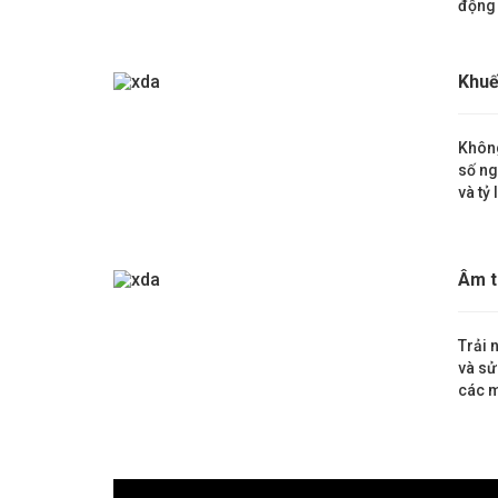
động 
Khuế
Không
số ng
và tỷ
Âm t
Trải 
và sử
các m