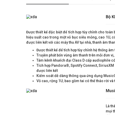
Bộ K
Được thiết kế đặc biệt để tích hợp tùy chỉnh cho to
hiệu suất cao trong một vỏ bọc siêu mỏng, cao 1U, c
được liên kết với các máy thu AV tại nhà, thanh âm than
Được thiết kế để tích hợp tùy chỉnh hệ thống â
Truyền phát bốn vùng âm thanh trên mỗi đơn vị, 
Tám kênh khuếch đại Class D cấp audiophile có 
Tích hợp Pandora®, Spotify Connect, SiriusXM I
được liên kết
Kiểm soát dễ dàng thông qua ứng dụng MusicCa
Vỏ cao, rộng 1U; bao gồm tai có thể tháo rời và
Musi
Là th
mọi t