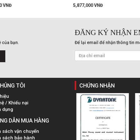
0 VNĐ
5,877,000 VNĐ
ĐĂNG KÝ NHẬN E
 của bạn.
Để lại email để nhận thông tin m
CHÚNG TÔI
CHỨNG NHẬN
thiệu
hệ / Khiếu nại
n dụng
NG DẪN MUA HÀNG
h sách vận chuyển
h sách bảo hành