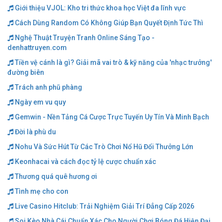
Giới thiệu VJOL: Kho tri thức khoa học Việt đa lĩnh vực
Cách Dùng Random Có Không Giúp Bạn Quyết Định Tức Thì
Nghệ Thuật Truyện Tranh Online Sáng Tạo -
denhattruyen.com
Tiền vệ cánh là gì? Giải mã vai trò & kỹ năng của 'nhạc trưởng'
đường biên
Trách anh phũ phàng
Ngày em vu quy
Gemwin - Nền Tảng Cá Cược Trực Tuyến Uy Tín Và Minh Bạch
Đời là phù du
Nohu Và Sức Hút Từ Các Trò Chơi Nổ Hũ Đổi Thưởng Lớn
Keonhacai và cách đọc tỷ lệ cược chuẩn xác
Thương quá quê hương ơi
Tình mẹ cho con
Live Casino Hitclub: Trải Nghiệm Giải Trí Đẳng Cấp 2026
Soi Kèo Nhà Cái Chuẩn Xác Cho Người Chơi Bóng Đá Hiện Đại