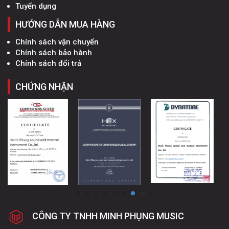
Tuyển dụng
HƯỚNG DẪN MUA HÀNG
Chính sách vận chuyển
Chính sách bảo hành
Chính sách đổi trả
CHỨNG NHẬN
CÔNG TY TNHH MINH PHỤNG MUSIC