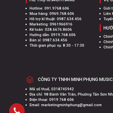
Hotline:
091.9768.606
Giới 
Mua hàng:
0969.768.606
Liên 
Hỗ trợ kĩ thuật:
0987.634.456
Tuyể
Marketing:
0961966916
HƯỚ
Kế toán:
028.6676.8606
Hướng dẫn:
0919.768.606
Chín
Bán sỉ:
0987.634.456
Chín
Thời gian phục vụ: 8:30 - 17:30
Chính
CÔNG TY TNHH MINH PHỤNG MUSIC
Mã số thuế, 0318745942
Địa chỉ: 98 Bành Văn Trân, Phường Tân Sơn N
Điện thoại: 0919 768 606
Email: marketingminhphung@gmail.com