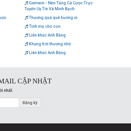
Gemwin - Nền Tảng Cá Cược Trực
Tuyến Uy Tín Và Minh Bạch
cược
Thương quá quê hương ơi
Tình mẹ cho con
Liên khúc Anh Bằng
Khung trời thương nhớ
Liên khúc Anh Bằng
MAIL CẬP NHẬT
ới nhất.
Đăng ký