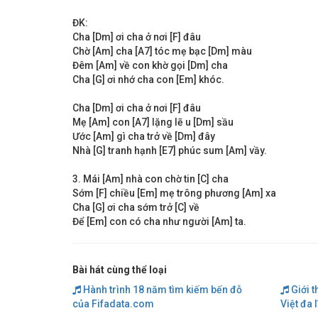
ĐK:
Cha [Dm] ơi cha ở nơi [F] đâu
Chờ [Am] cha [A7] tóc mẹ bạc [Dm] màu
Đêm [Am] về con khờ gọi [Dm] cha
Cha [G] ơi nhớ cha con [Em] khóc.
Cha [Dm] ơi cha ở nơi [F] đâu
Mẹ [Am] con [A7] lặng lẽ u [Dm] sầu
Ước [Am] gì cha trở về [Dm] đây
Nhà [G] tranh hạnh [E7] phúc sum [Am] vầy.
3. Mái [Am] nhà con chờ tin [C] cha
Sớm [F] chiều [Em] mẹ trông phương [Am] xa
Cha [G] ơi cha sớm trở [C] về
Để [Em] con có cha như người [Am] ta.
Bài hát cùng thể loại
Hành trình 18 năm tìm kiếm bến đỗ
Giới t
của Fifadata.com
Việt đa 