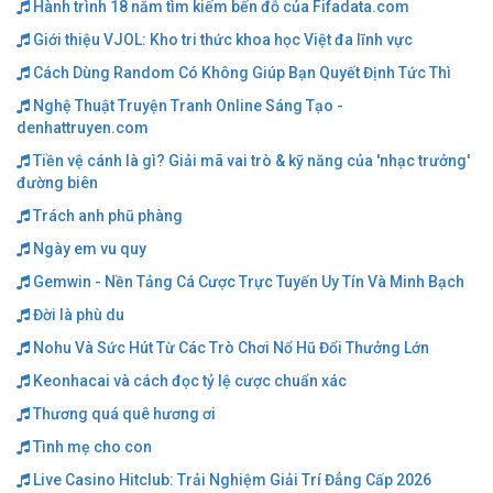
Hành trình 18 năm tìm kiếm bến đỗ của Fifadata.com
Giới thiệu VJOL: Kho tri thức khoa học Việt đa lĩnh vực
Cách Dùng Random Có Không Giúp Bạn Quyết Định Tức Thì
Nghệ Thuật Truyện Tranh Online Sáng Tạo -
denhattruyen.com
Tiền vệ cánh là gì? Giải mã vai trò & kỹ năng của 'nhạc trưởng'
đường biên
Trách anh phũ phàng
Ngày em vu quy
Gemwin - Nền Tảng Cá Cược Trực Tuyến Uy Tín Và Minh Bạch
Đời là phù du
Nohu Và Sức Hút Từ Các Trò Chơi Nổ Hũ Đổi Thưởng Lớn
Keonhacai và cách đọc tỷ lệ cược chuẩn xác
Thương quá quê hương ơi
Tình mẹ cho con
Live Casino Hitclub: Trải Nghiệm Giải Trí Đẳng Cấp 2026