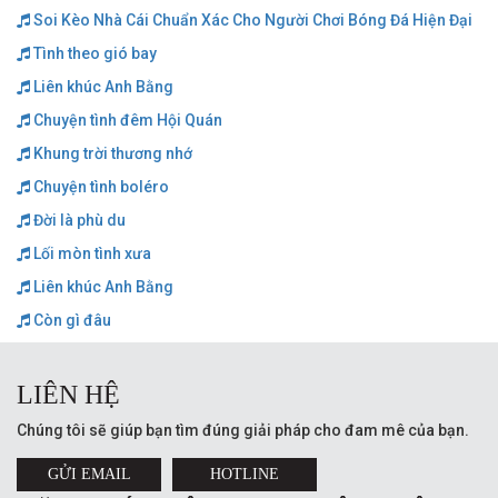
Soi Kèo Nhà Cái Chuẩn Xác Cho Người Chơi Bóng Đá Hiện Đại
Tình theo gió bay
Liên khúc Anh Bằng
Chuyện tình đêm Hội Quán
Khung trời thương nhớ
Chuyện tình boléro
Đời là phù du
Lối mòn tình xưa
Liên khúc Anh Bằng
Còn gì đâu
LIÊN HỆ
Chúng tôi sẽ giúp bạn tìm đúng giải pháp cho đam mê của bạn.
GỬI EMAIL
HOTLINE