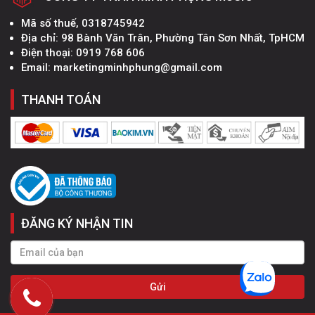
Mã số thuế, 0318745942
Địa chỉ: 98 Bành Văn Trân, Phường Tân Sơn Nhất, TpHCM
Điện thoại: 0919 768 606
Email: marketingminhphung@gmail.com
THANH TOÁN
ĐĂNG KÝ NHẬN TIN
Gửi