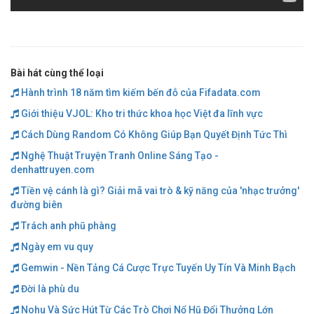
Bài hát cùng thể loại
Hành trình 18 năm tìm kiếm bến đỗ của Fifadata.com
Giới thiệu VJOL: Kho tri thức khoa học Việt đa lĩnh vực
Cách Dùng Random Có Không Giúp Bạn Quyết Định Tức Thì
Nghệ Thuật Truyện Tranh Online Sáng Tạo -
denhattruyen.com
Tiền vệ cánh là gì? Giải mã vai trò & kỹ năng của 'nhạc trưởng'
đường biên
Trách anh phũ phàng
Ngày em vu quy
Gemwin - Nền Tảng Cá Cược Trực Tuyến Uy Tín Và Minh Bạch
Đời là phù du
Nohu Và Sức Hút Từ Các Trò Chơi Nổ Hũ Đổi Thưởng Lớn