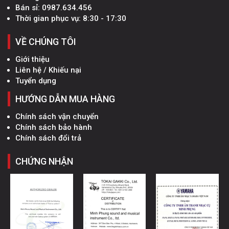
Bán sỉ:
0987.634.456
Thời gian phục vụ: 8:30 - 17:30
VỀ CHÚNG TÔI
Giới thiệu
Liên hệ / Khiếu nại
Tuyển dụng
HƯỚNG DẪN MUA HÀNG
Chính sách vận chuyển
Chính sách bảo hành
Chính sách đổi trả
CHỨNG NHẬN