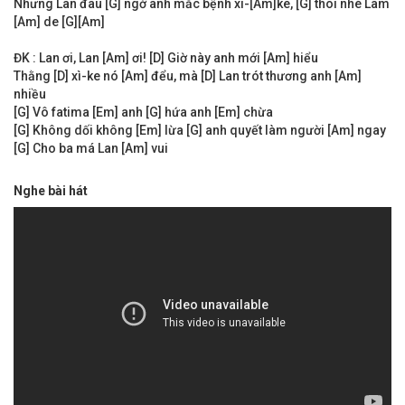
Nhưng Lan đâu [G] ngờ anh mắc bệnh xì-[Am]ke, [G] thôi nhé Lam
[Am] de [G][Am]
ĐK : Lan ơi, Lan [Am] ơi! [D] Giờ này anh mới [Am] hiểu
Thằng [D] xì-ke nó [Am] đểu, mà [D] Lan trót thương anh [Am]
nhiều
[G] Vô fatima [Em] anh [G] hứa anh [Em] chừa
[G] Không dối không [Em] lừa [G] anh quyết làm người [Am] ngay
[G] Cho ba má Lan [Am] vui
Nghe bài hát