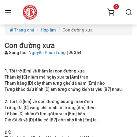
0
Trang chủ
Hợp âm
Con đường xưa
Con đường xưa
Sáng tác:
Nguyễn Phúc Long
|
354
1. Tôi trở [Em] về thăm lại con đường xưa
Thăm kỷ [C] niệm mà ngày xưa ta [Am] trao
Thăm hàng [D] cây thăm từng ghế đá năm [Em] nào
Từng khắc dấu hình [D] em từng chứng kiến ta yêu [B7] nhau.
2. Tôi trở [Em] về con đường buông màn đêm
Trăng đã [C] vàng chỉ mình tôi trong [Am] đêm
Lê bàn [D] chân đi tìm gót xưa in [Em] hằn
Giờ đã đi về [D] đâu có [B7] còn nhớ tình [Em] ta.
ĐK: