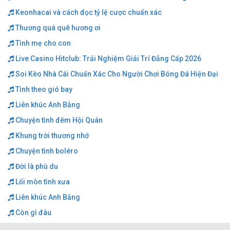
Keonhacai và cách đọc tỷ lệ cược chuẩn xác
Thương quá quê hương ơi
Tình mẹ cho con
Live Casino Hitclub: Trải Nghiệm Giải Trí Đẳng Cấp 2026
Soi Kèo Nhà Cái Chuẩn Xác Cho Người Chơi Bóng Đá Hiện Đại
Tình theo gió bay
Liên khúc Anh Bằng
Chuyện tình đêm Hội Quán
Khung trời thương nhớ
Chuyện tình boléro
Đời là phù du
Lối mòn tình xưa
Liên khúc Anh Bằng
Còn gì đâu