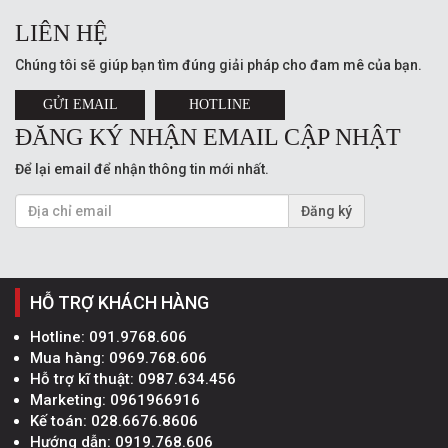
LIÊN HỆ
Chúng tôi sẽ giúp bạn tìm đúng giải pháp cho đam mê của bạn.
GỬI EMAIL
HOTLINE
ĐĂNG KÝ NHẬN EMAIL CẬP NHẬT
Để lại email để nhận thông tin mới nhất.
Đăng ký
HỖ TRỢ KHÁCH HÀNG
Hotline:
091.9768.606
Mua hàng:
0969.768.606
Hỗ trợ kĩ thuật:
0987.634.456
Marketing:
0961966916
Kế toán:
028.6676.8606
Hướng dẫn:
0919.768.606