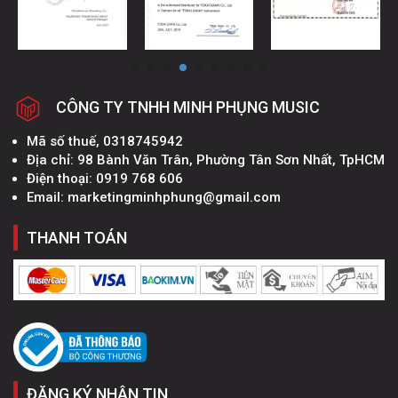
CÔNG TY TNHH MINH PHỤNG MUSIC
Mã số thuế, 0318745942
Địa chỉ: 98 Bành Văn Trân, Phường Tân Sơn Nhất, TpHCM
Điện thoại: 0919 768 606
Email: marketingminhphung@gmail.com
THANH TOÁN
ĐĂNG KÝ NHẬN TIN