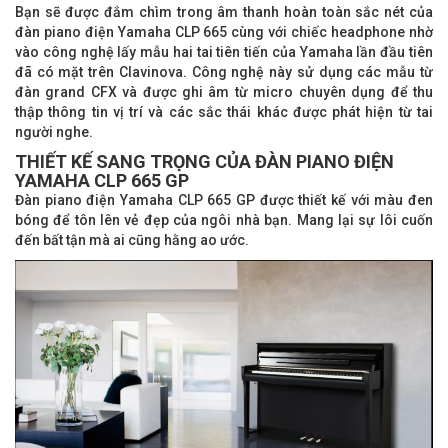
Bạn sẽ được đắm chìm trong âm thanh hoàn toàn sắc nét của
đàn piano điện Yamaha CLP 665
cùng với chiếc headphone nhờ
vào công nghệ lấy mẫu hai tai tiên tiến của Yamaha lần đầu tiên
đã có mặt trên Clavinova. Công nghệ này sử dụng các mẫu từ
đàn grand CFX và được ghi âm từ micro chuyên dụng để thu
thập thông tin vị trí và các sắc thái khác được phát hiện từ tai
người nghe.
THIẾT KẾ SANG TRỌNG CỦA ĐÀN PIANO ĐIỆN
YAMAHA CLP 665 GP
Đàn piano điện Yamaha CLP 665 GP được thiết kế với màu đen
bóng để tôn lên vẻ đẹp của ngôi nhà bạn. Mang lại sự lôi cuốn
đến bất tận mà ai cũng hằng ao ước.