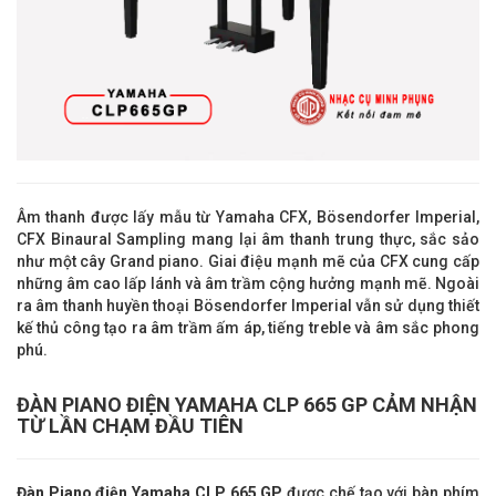
Âm thanh được lấy mẫu từ Yamaha CFX, Bösendorfer Imperial,
CFX Binaural Sampling mang lại âm thanh trung thực, sắc sảo
như một cây Grand piano. Giai điệu mạnh mẽ của CFX cung cấp
những âm cao lấp lánh và âm trầm cộng hưởng mạnh mẽ. Ngoài
ra âm thanh huyền thoại Bösendorfer Imperial vẫn sử dụng thiết
kế thủ công tạo ra âm trầm ấm áp, tiếng treble và âm sắc phong
phú.
ĐÀN PIANO ĐIỆN YAMAHA CLP 665 GP CẢM NHẬN
TỪ LẦN CHẠM ĐẦ
U TIÊN
Đàn Piano điện Yamaha CLP 665
GP
được chế tạo với bàn phím