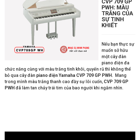
CVP 709 GP
PWH
: MÀU
TRẮNG CỦA
SỰ TINH
KHIẾT
Nếu bạn thực sự
muốn sở hữu
một cây đàn
piano điện đa
chức năng cùng với màu trắng tinh khôi, quyến rũ thì không thể
bỏ qua cây đàn
piano điện Yamaha CVP 709 GP PWH.
Mang
trong mình màu trắng thanh cao đầy sự lôi cuốn,
CVP
709 GP
PWH
đã làm tan chảy trái tim của bao người khi ngắm nhìn.