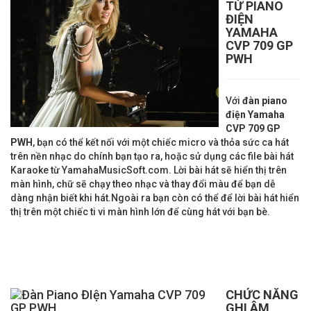
TỪ PIANO
ĐIỆN
YAMAHA
CVP 709 GP
PWH
Với
đàn piano
điện Yamaha
CVP 709 GP
PWH
, bạn có thể kết nối với một chiếc micro và thỏa sức ca hát
trên nền nhạc do chính bạn tạo ra, hoặc sử dụng các file bài hát
Karaoke từ YamahaMusicSoft.com. Lời bài hát sẽ hiển thị trên
màn hình, chữ sẽ chạy theo nhạc và thay đổi màu để bạn dễ
dàng nhận biết khi hát.Ngoài ra bạn còn có thể để lời bài hát hiển
thị trên một chiếc ti vi màn hình lớn để cùng hát với bạn bè.
CHỨC NĂNG
GHI ÂM