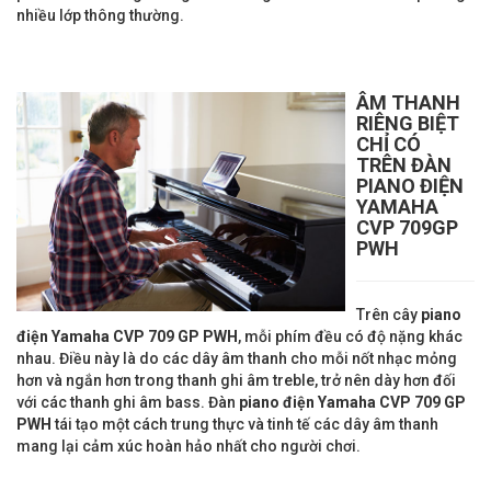
nhiều lớp thông thường.
ÂM THANH
RIÊNG BIỆT
CHỈ CÓ
TRÊN ĐÀN
PIANO ĐIỆN
YAMAHA
CVP 709
GP
PWH
Trên cây
piano
điện Yamaha CVP
709
GP PWH
, mỗi phím đều có độ nặng khác
nhau. Điều này là do các dây âm thanh cho mỗi nốt nhạc mỏng
hơn và ngắn hơn trong thanh ghi âm treble, trở nên dày hơn đối
với các thanh ghi âm bass. Đàn
piano điện Yamaha CVP
709
GP
PWH
tái tạo một cách trung thực và tinh tế các dây âm thanh
mang lại cảm xúc hoàn hảo nhất cho người chơi.