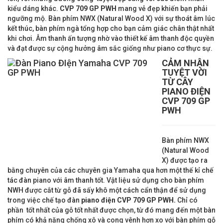
kiểu dáng khác.
CVP
709
GP
PWH
mang vẻ đẹp khiến bạn phải
ngưỡng mộ. Bàn phím NWX (Natural Wood X) với sự thoát âm lúc
kết thúc, bàn phím ngà tổng hợp cho bạn cảm giác chân thật nhất
khi chơi. Âm thanh ấn tượng nhờ vào thiết kế âm thanh độc quyền
và đạt được sự cộng hưởng âm sắc giống như piano cơ thực sự.
CẢM NHẬN
TUYỆT VỜI
TỪ CÂY
PIANO ĐIỆN
CVP
709
GP
PWH
Bàn phím NWX
(Natural Wood
X) được tạo ra
bằng chuyên của các chuyên gia Yamaha qua hơn một thế kỉ chế
tác đàn piano với âm thanh tốt. Vật liệu sử dụng cho bàn phím
NWH được cắt từ gỗ đã sấy khô một cách cẩn thận để sử dụng
trong việc chế tạo đàn
piano điện CVP
709
GP PWH.
Chỉ có
phần tốt nhất của gỗ tốt nhất được chọn, từ đó mang đến một bàn
phím có khả năng chống xô và cong vênh hơn xo với bàn phím gỗ