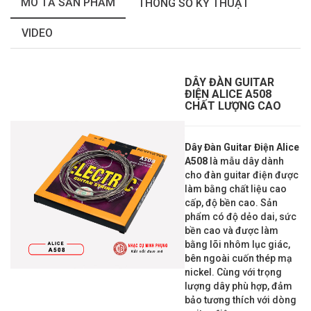
MÔ TẢ SẢN PHẨM
THÔNG SỐ KỸ THUẬT
VIDEO
DÂY ĐÀN GUITAR
ĐIỆN ALICE A508
CHẤT LƯỢNG CAO
Dây Đàn Guitar Điện Alice
A508
là mẫu dây dành
cho đàn guitar điện được
làm bằng chất liệu cao
cấp, độ bền cao. Sản
phẩm có độ dẻo dai, sức
bền cao và được làm
bằng lõi nhôm lục giác,
bên ngoài cuốn thép mạ
nickel. Cùng với trọng
lượng dây phù hợp, đảm
bảo tương thích với dòng