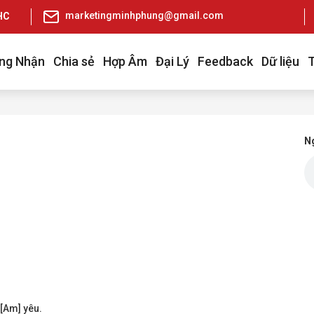
marketingminhphung@gmail.com
pHCM
ng Nhận
Chia sẻ
Hợp Âm
Đại Lý
Feedback
Dữ liệu
Ng
 [Am] yêu.