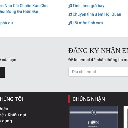
èo Nhà Cái Chuẩn Xác Cho
Tình theo gió bay
hơi Bóng Đá Hiện Đại
Chuyện tình đêm Hội Quán
 phù du
Lối mòn tình xưa
ĐĂNG KÝ NHẬN E
 của bạn.
Để lại email để nhận thông tin m
CHÚNG TÔI
CHỨNG NHẬN
thiệu
hệ / Khiếu nại
n dụng