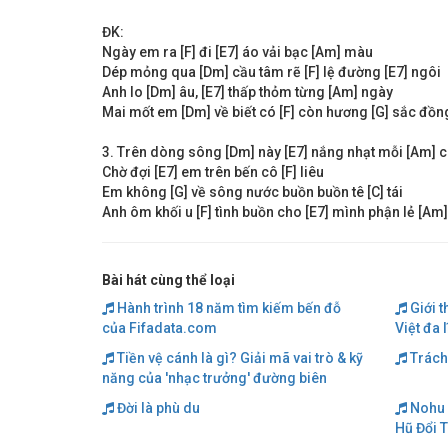
ĐK:
Ngày em ra [F] đi [E7] áo vải bạc [Am] màu
Dép mỏng qua [Dm] cầu tâm rẽ [F] lệ đường [E7] ngôi
Anh lo [Dm] âu, [E7] thấp thỏm từng [Am] ngày
Mai mốt em [Dm] về biết có [F] còn hương [G] sắc đồng
3. Trên dòng sông [Dm] này [E7] nắng nhạt mỗi [Am] 
Chờ đợi [E7] em trên bến cô [F] liêu
Em không [G] về sông nước buồn buồn tê [C] tái
Anh ôm khối u [F] tình buồn cho [E7] mình phận lẻ [Am] 
Bài hát cùng thể loại
Hành trình 18 năm tìm kiếm bến đỗ
Giới t
của Fifadata.com
Việt đa 
Tiền vệ cánh là gì? Giải mã vai trò & kỹ
Trách
năng của 'nhạc trưởng' đường biên
Đời là phù du
Nohu 
Hũ Đổi 