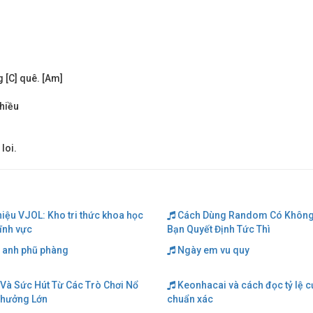
 [C] quê. [Am]
chiều
loi.
hiệu VJOL: Kho tri thức khoa học
Cách Dùng Random Có Không
lĩnh vực
Bạn Quyết Định Tức Thì
 anh phũ phàng
Ngày em vu quy
Và Sức Hút Từ Các Trò Chơi Nổ
Keonhacai và cách đọc tỷ lệ 
Thưởng Lớn
chuẩn xác