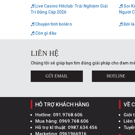
Live Casino Hitclub: Trải Nghiệm Giải
Soi K
Trí Đẳng Cấp 2026
Người C
Chuyện tình boléro
Đời là
Còn gì đâu
LIÊN HỆ
Chúng tôi sẽ giúp bạn tìm đúng giải pháp cho đam mê
GỬI EMAIL
HOTLINE
HỖ TRỢ KHÁCH HÀNG
VỀ 
Hotline:
091.9768.606
Giới 
Mua hàng:
0969.768.606
Liên 
Hỗ trợ kĩ thuật:
0987.634.456
Tuyể
Marketing:
0961966916