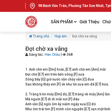
98 Bành Văn Trân, Phường Tân Sơn Nhất, T
SẢN PHẨM
Giới Thiệu
Chứ
Trang chủ
Hợp âm
Đợi chờ xa vắng
Đợi chờ xa vắng
Sáng tác:
Hàn Châu
|
368
1. Anh chờ em [Dm] hoài, [E7] anh chờ em [Am] mãi
Đợi chờ [E7] em trên bến sông [F] xưa
Sông bây [G] giờ nước vẫn chảy vẫn [C] đưa
Sao không thấy em [F] về như lời xưa em đã [E7] hứa.
2. Trăng tròn mấy [Dm] độ, [E7] trăng về mấy [Am] lần
Mà người [E7] đi đi mãi nơi [F] đâu
Anh vẫn [G] ngồi ôm kỷ niệm ngày xưa [C] đó
Như ôm trái tim [F] mình còn nguyên [E7] vẹn một tình