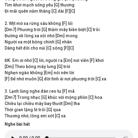
Tìm khơi mạch sống yêu [G] thương
Đi mãi quên năm tháng [C] dài [F][C]
2. Mịt mờ xa rừng sâu không [F] lối
[Dm7] Phương trời [G] thắm mây biền biệt [C] trôi
Đường về lòng xa xôi nhớ [Dm] mong
Người xa một bóng chinh [G] nhân
Dâng hết đời cho núi [C] sông [F][C]
ĐK: Em ơi nhớ [C] lời, người ra [Em] nơi viễn [F] khơi
[Dm] Theo bóng mây lưng [G] trời
Nghẹn ngào không [Em] nói nên lời
[F] Để nhớ muôn [G] đời tình ái nơi phương trời [C] xa
3. Lạnh lùng nghe đàn reo tư [F] mã
[Dm7] Trong nhạc [G] khúc với mộng phồn [C] hoa
Chiều lại chiều mây bay thướt [Dm] tha
Thời gian lặng lẽ trôi [G] qua
Thương nhớ, lòng em xót [C] xa
Nghe bài hát