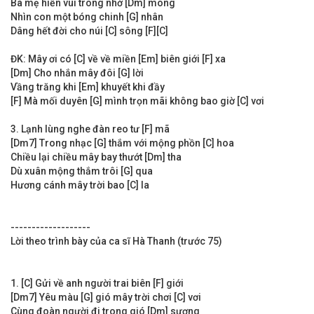
Bà mẹ hiền vùi trong nhớ [Dm] mong
Nhìn con một bóng chinh [G] nhân
Dâng hết đời cho núi [C] sông [F][C]
ĐK: Mây ơi có [C] về về miền [Em] biên giới [F] xa
[Dm] Cho nhắn mây đôi [G] lời
Vầng trăng khi [Em] khuyết khi đầy
[F] Mà mối duyên [G] mình trọn mãi không bao giờ [C] vơi
3. Lạnh lùng nghe đàn reo tư [F] mã
[Dm7] Trong nhạc [G] thắm với mộng phồn [C] hoa
Chiều lại chiều mây bay thướt [Dm] tha
Dù xuân mộng thắm trôi [G] qua
Hương cánh mây trời bao [C] la
-------------------
Lời theo trình bày của ca sĩ Hà Thanh (trước 75)
1. [C] Gửi về anh người trai biên [F] giới
[Dm7] Yêu màu [G] gió mây trời chơi [C] vơi
Cùng đoàn người đi trong gió [Dm] sương