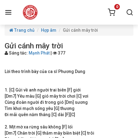
0
Trang chủ
Hợp âm
Gửi cánh mây trời
Gửi cánh mây trời
Sáng tác:
Mạnh Phát
|
377
Lời theo trình bày của ca sĩ Phương Dung
1. [C] Gửi về anh người trai biên [F] giới
[Dm7] Yêu màu [G] gió mây trời chơi [C] vơi
Cùng đoàn người đi trong gió [Dm] sương
Tìm khơi mạch sống yêu [G] thương
Đi mãi quên năm tháng [C] dài [F][C]
2. Mịt mờ xa rừng sâu không [F] lối
[Dm7] Chân trời [G] thắm mây biền biệt [C] trôi