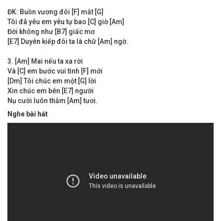
ĐK: Buồn vương đôi [F] mắt [G]
Tôi đã yêu em yêu tự bao [C] giờ [Am]
Đời không như [B7] giấc mơ
[E7] Duyên kiếp đôi ta là chữ [Am] ngờ.
3. [Am] Mai nếu ta xa rời
Và [C] em bước vui tình [F] mới
[Dm] Tôi chúc em một [G] lời
Xin chúc em bên [E7] người
Nụ cười luôn thắm [Am] tươi.
Nghe bài hát