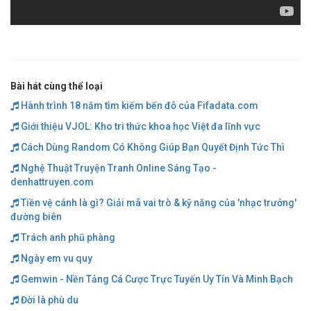
Bài hát cùng thể loại
Hành trình 18 năm tìm kiếm bến đỗ của Fifadata.com
Giới thiệu VJOL: Kho tri thức khoa học Việt đa lĩnh vực
Cách Dùng Random Có Không Giúp Bạn Quyết Định Tức Thì
Nghệ Thuật Truyện Tranh Online Sáng Tạo -
denhattruyen.com
Tiền vệ cánh là gì? Giải mã vai trò & kỹ năng của 'nhạc trưởng'
đường biên
Trách anh phũ phàng
Ngày em vu quy
Gemwin - Nền Tảng Cá Cược Trực Tuyến Uy Tín Và Minh Bạch
Đời là phù du