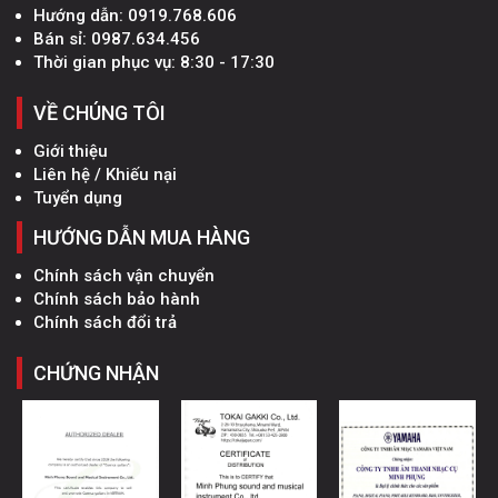
Hướng dẫn:
0919.768.606
Bán sỉ:
0987.634.456
Thời gian phục vụ: 8:30 - 17:30
VỀ CHÚNG TÔI
Giới thiệu
Liên hệ / Khiếu nại
Tuyển dụng
HƯỚNG DẪN MUA HÀNG
Chính sách vận chuyển
Chính sách bảo hành
Chính sách đổi trả
CHỨNG NHẬN