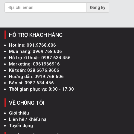
Đăng ký
HỖ TRỢ KHÁCH HÀNG
Hotline:
091.9768.606
Mua hàng:
0969.768.606
Hỗ trợ kĩ thuật:
0987.634.456
Marketing:
0961966916
Kế toán:
028.6676.8606
Hướng dẫn:
0919.768.606
Bán sỉ:
0987.634.456
Thời gian phục vụ: 8:30 - 17:30
VỀ CHÚNG TÔI
Giới thiệu
Liên hệ / Khiếu nại
Tuyển dụng