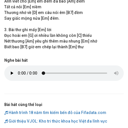
Anh viết cho [Em] em đêm đã bao [Am] đêm
Tất cả nỗi [Em] niềm
Thương nhớ về [D] em câu nói êm [B7] đềm
Say giấc mộng nửa [Em] đêm.
3. Bài thơ ghi mấy [Em] lời
Đọc hoài em [G] ơi nhiều lần không còn [C] thiếu
Nét thương [Am] yêu ghi thêm màu nhung [Em] nhớ
Biết bao [B7] giờ em chép lại thành [Em] thư
Nghe bài hát
Bài hát cùng thể loại
Hành trình 18 năm tìm kiếm bến đỗ của Fifadata.com
Giới thiệu VJOL: Kho tri thức khoa học Việt đa lĩnh vực