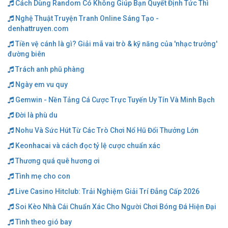
Cách Dùng Random Có Không Giúp Bạn Quyết Định Tức Thì
Nghệ Thuật Truyện Tranh Online Sáng Tạo -
denhattruyen.com
Tiền vệ cánh là gì? Giải mã vai trò & kỹ năng của 'nhạc trưởng'
đường biên
Trách anh phũ phàng
Ngày em vu quy
Gemwin - Nền Tảng Cá Cược Trực Tuyến Uy Tín Và Minh Bạch
Đời là phù du
Nohu Và Sức Hút Từ Các Trò Chơi Nổ Hũ Đổi Thưởng Lớn
Keonhacai và cách đọc tỷ lệ cược chuẩn xác
Thương quá quê hương ơi
Tình mẹ cho con
Live Casino Hitclub: Trải Nghiệm Giải Trí Đẳng Cấp 2026
Soi Kèo Nhà Cái Chuẩn Xác Cho Người Chơi Bóng Đá Hiện Đại
Tình theo gió bay