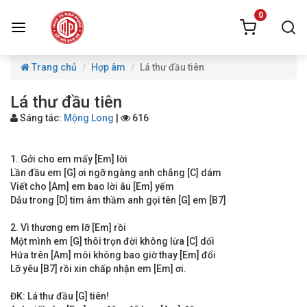
0
Trang chủ
Hợp âm
Lá thư đầu tiên
Lá thư đầu tiên
Sáng tác:
Mộng Long
|
616
1. Gởi cho em mấy [Em] lời
Lần đầu em [G] ơi ngỡ ngàng anh chẳng [C] dám
Viết cho [Am] em bao lời âu [Em] yếm
Dẫu trong [D] tim âm thầm anh gọi tên [G] em [B7]
2. Vì thương em lỡ [Em] rồi
Một mình em [G] thôi trọn đời không lừa [C] dối
Hứa trên [Am] môi không bao giờ thay [Em] đổi
Lỡ yêu [B7] rồi xin chấp nhận em [Em] ơi.
ĐK: Lá thư đầu [G] tiên!