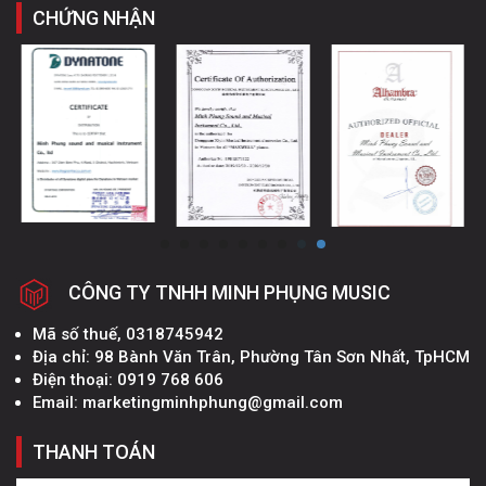
CHỨNG NHẬN
CÔNG TY TNHH MINH PHỤNG MUSIC
Mã số thuế, 0318745942
Địa chỉ: 98 Bành Văn Trân, Phường Tân Sơn Nhất, TpHCM
Điện thoại: 0919 768 606
Email: marketingminhphung@gmail.com
THANH TOÁN