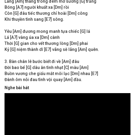
Lang [Am] thang trong đêm mờ sương [G] trắng
Bóng [A7] người khuất xa [Dm] rồi
Còn [G] đâu tiếc thương chỉ hoài [Dm] công
Khi thuyền tình sang [E7] sông.
Yêu [Am] đương mong manh tựa chiếc [G] lá
Lá [A7] vàng úa xa [Dm] cành
Thời [G] gian cho vết thương lòng [Dm] phai
Kỷ [G] niệm thành dĩ [E7] vãng sẽ lãng [Am] quên.
3. Bàn chân lê bước biết đi về [Am] đâu
Đời bao bể [G] dâu ân tình nhạt [C] màu [Am]
Buồn vương che giấu mắt môi lạc [Dm] nhau [E7]
Đành ôm nỗi đau tình vội quay [Am] đầu.
Nghe bài hát