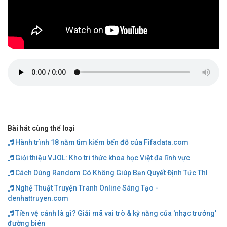
Bài hát cùng thể loại
Hành trình 18 năm tìm kiếm bến đỗ của Fifadata.com
Giới thiệu VJOL: Kho tri thức khoa học Việt đa lĩnh vực
Cách Dùng Random Có Không Giúp Bạn Quyết Định Tức Thì
Nghệ Thuật Truyện Tranh Online Sáng Tạo -
denhattruyen.com
Tiền vệ cánh là gì? Giải mã vai trò & kỹ năng của 'nhạc trưởng'
đường biên