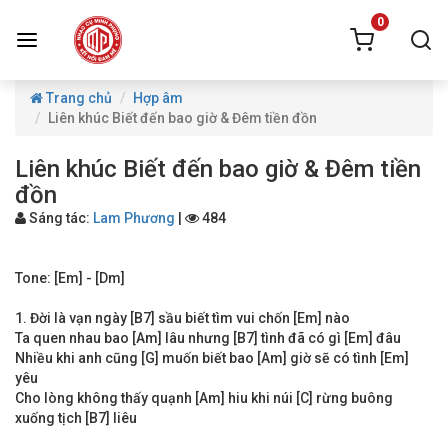
0
Trang chủ
Hợp âm
Liên khúc Biết đến bao giờ & Đêm tiền đồn
Liên khúc Biết đến bao giờ & Đêm tiền
đồn
Sáng tác:
Lam Phương
|
484
Tone: [Em] - [Dm]
1. Đời là vạn ngày [B7] sầu biết tìm vui chốn [Em] nào
Ta quen nhau bao [Am] lâu nhưng [B7] tình đã có gì [Em] đâu
Nhiều khi anh cũng [G] muốn biết bao [Am] giờ sẽ có tình [Em]
yêu
Cho lòng không thấy quạnh [Am] hiu khi núi [C] rừng buông
xuống tịch [B7] liêu