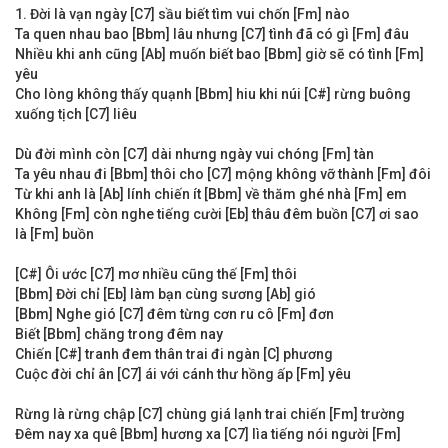
1. Đời là vạn ngày [C7] sầu biết tìm vui chốn [Fm] nào
Ta quen nhau bao [Bbm] lâu nhưng [C7] tình đã có gì [Fm] đâu
Nhiều khi anh cũng [Ab] muốn biết bao [Bbm] giờ sẽ có tình [Fm]
yêu
Cho lòng không thấy quạnh [Bbm] hiu khi núi [C#] rừng buông
xuống tịch [C7] liêu
Dù đời mình còn [C7] dài nhưng ngày vui chóng [Fm] tàn
Ta yêu nhau đi [Bbm] thôi cho [C7] mộng không vỡ thành [Fm] đôi
Từ khi anh là [Ab] lính chiến ít [Bbm] về thăm ghé nhà [Fm] em
Không [Fm] còn nghe tiếng cười [Eb] thâu đêm buồn [C7] ơi sao
là [Fm] buồn
[C#] Ôi ước [C7] mơ nhiều cũng thế [Fm] thôi
[Bbm] Đời chỉ [Eb] làm bạn cùng sương [Ab] gió
[Bbm] Nghe gió [C7] đêm từng cơn ru cô [Fm] đơn
Biết [Bbm] chăng trong đêm nay
Chiến [C#] tranh đem thân trai đi ngàn [C] phương
Cuộc đời chỉ ân [C7] ái với cánh thư hồng ấp [Fm] yêu
Rừng là rừng chập [C7] chùng giá lạnh trai chiến [Fm] trường
Đêm nay xa quê [Bbm] hương xa [C7] lìa tiếng nói người [Fm]