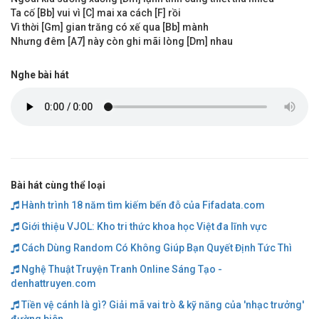
Ta cố [Bb] vui vì [C] mai xa cách [F] rồi
Vì thời [Gm] gian trăng có xế qua [Bb] mành
Nhưng đêm [A7] này còn ghi mãi lòng [Dm] nhau
Nghe bài hát
Bài hát cùng thể loại
Hành trình 18 năm tìm kiếm bến đỗ của Fifadata.com
Giới thiệu VJOL: Kho tri thức khoa học Việt đa lĩnh vực
Cách Dùng Random Có Không Giúp Bạn Quyết Định Tức Thì
Nghệ Thuật Truyện Tranh Online Sáng Tạo -
denhattruyen.com
Tiền vệ cánh là gì? Giải mã vai trò & kỹ năng của 'nhạc trưởng'