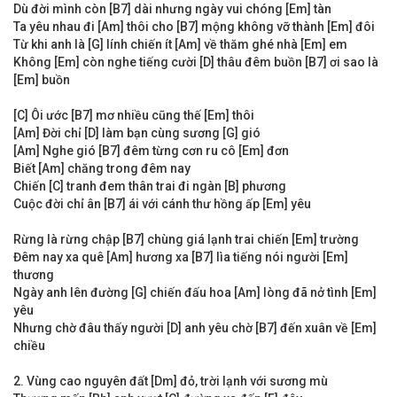
Dù đời mình còn [B7] dài nhưng ngày vui chóng [Em] tàn
Ta yêu nhau đi [Am] thôi cho [B7] mộng không vỡ thành [Em] đôi
Từ khi anh là [G] lính chiến ít [Am] về thăm ghé nhà [Em] em
Không [Em] còn nghe tiếng cười [D] thâu đêm buồn [B7] ơi sao là
[Em] buồn
[C] Ôi ước [B7] mơ nhiều cũng thế [Em] thôi
[Am] Đời chỉ [D] làm bạn cùng sương [G] gió
[Am] Nghe gió [B7] đêm từng cơn ru cô [Em] đơn
Biết [Am] chăng trong đêm nay
Chiến [C] tranh đem thân trai đi ngàn [B] phương
Cuộc đời chỉ ân [B7] ái với cánh thư hồng ấp [Em] yêu
Rừng là rừng chập [B7] chùng giá lạnh trai chiến [Em] trường
Đêm nay xa quê [Am] hương xa [B7] lìa tiếng nói người [Em]
thương
Ngày anh lên đường [G] chiến đấu hoa [Am] lòng đã nở tình [Em]
yêu
Nhưng chờ đâu thấy người [D] anh yêu chờ [B7] đến xuân về [Em]
chiều
2. Vùng cao nguyên đất [Dm] đỏ, trời lạnh với sương mù