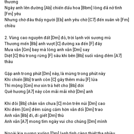
thương
Ngày anh lên đường [Ab] chiến đấu hoa [Bbm] lòng đã nở tình
[Fm] yêu
Nhưng chờ đâu thấy người [Eb] anh yêu chờ [C7] đến xuân về [Fm]
chiều
2. Vùng cao nguyên đất [Dm] đỏ, trời lạnh với sương mù
Thương mến [Bb] anh vượt [C] đường xa đến [F] đây
Mưa vẫn [Gm] bay mà lòng anh vẫn [Dm] say
Diệt [C] thù trong rừng [F] sâu khi bên [Bb] suối vắng đêm [A7]
thâu
Gặp anh trong phút [Dm] này, là mừng trong phút này
Khi chiến [Bb] tranh còn [C] gây thêm máu [F] lửa
Thì mộng [Gm] mơ xin trả hết cho [Bb] đời
Quê hương [A7] này còn mãi mãi nhờ [Dm] anh
Khi đôi [Bb] chân vẫn chưa [C] mòn trên núi [Dm] cao
Khi đêm [Gm] đêm súng căm hờn vẫn đổi [Dm] trao
Anh vẫn [Bb] đi, đi giết [Dm] thù
Anh vẫn [A7] mong tìm ngày vui cho chúng [Dm] mình
Ngoài kia sương xuống [Dm] lạnh tình càng thiết tha nhiều