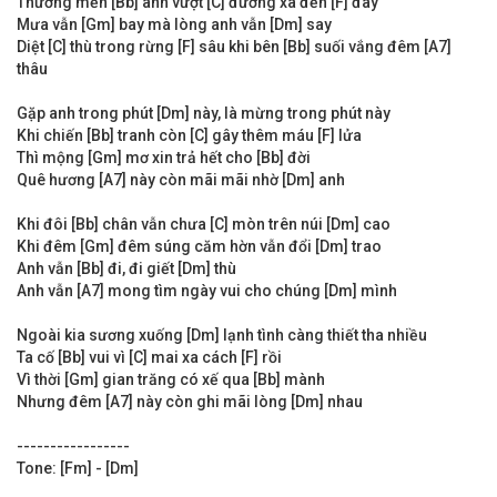
Thương mến [Bb] anh vượt [C] đường xa đến [F] đây
Mưa vẫn [Gm] bay mà lòng anh vẫn [Dm] say
Diệt [C] thù trong rừng [F] sâu khi bên [Bb] suối vắng đêm [A7]
thâu
Gặp anh trong phút [Dm] này, là mừng trong phút này
Khi chiến [Bb] tranh còn [C] gây thêm máu [F] lửa
Thì mộng [Gm] mơ xin trả hết cho [Bb] đời
Quê hương [A7] này còn mãi mãi nhờ [Dm] anh
Khi đôi [Bb] chân vẫn chưa [C] mòn trên núi [Dm] cao
Khi đêm [Gm] đêm súng căm hờn vẫn đổi [Dm] trao
Anh vẫn [Bb] đi, đi giết [Dm] thù
Anh vẫn [A7] mong tìm ngày vui cho chúng [Dm] mình
Ngoài kia sương xuống [Dm] lạnh tình càng thiết tha nhiều
Ta cố [Bb] vui vì [C] mai xa cách [F] rồi
Vì thời [Gm] gian trăng có xế qua [Bb] mành
Nhưng đêm [A7] này còn ghi mãi lòng [Dm] nhau
-----------------
Tone: [Fm] - [Dm]