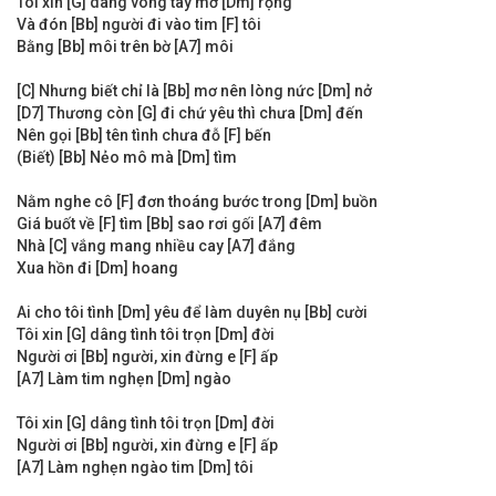
Tôi xin [G] dâng vòng tay mở [Dm] rộng
Và đón [Bb] người đi vào tim [F] tôi
Bằng [Bb] môi trên bờ [A7] môi
[C] Nhưng biết chỉ là [Bb] mơ nên lòng nức [Dm] nở
[D7] Thương còn [G] đi chứ yêu thì chưa [Dm] đến
Nên gọi [Bb] tên tình chưa đỗ [F] bến
(Biết) [Bb] Nẻo mô mà [Dm] tìm
Nằm nghe cô [F] đơn thoáng bước trong [Dm] buồn
Giá buốt về [F] tìm [Bb] sao rơi gối [A7] đêm
Nhà [C] vắng mang nhiều cay [A7] đắng
Xua hồn đi [Dm] hoang
Ai cho tôi tình [Dm] yêu để làm duyên nụ [Bb] cười
Tôi xin [G] dâng tình tôi trọn [Dm] đời
Người ơi [Bb] người, xin đừng e [F] ấp
[A7] Làm tim nghẹn [Dm] ngào
Tôi xin [G] dâng tình tôi trọn [Dm] đời
Người ơi [Bb] người, xin đừng e [F] ấp
[A7] Làm nghẹn ngào tim [Dm] tôi