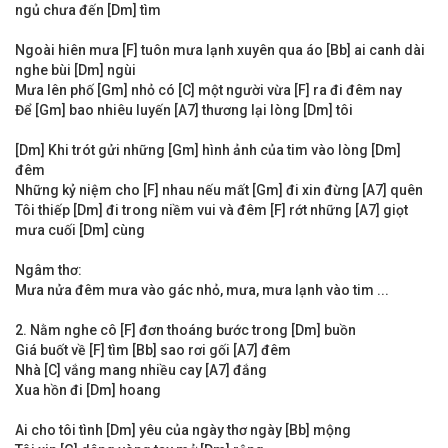
ngủ chưa đến [Dm] tìm
Ngoài hiên mưa [F] tuôn mưa lạnh xuyên qua áo [Bb] ai canh dài
nghe bùi [Dm] ngùi
Mưa lên phố [Gm] nhỏ có [C] một người vừa [F] ra đi đêm nay
Để [Gm] bao nhiêu luyến [A7] thương lại lòng [Dm] tôi
[Dm] Khi trót gửi những [Gm] hình ảnh của tim vào lòng [Dm]
đêm
Những kỷ niệm cho [F] nhau nếu mất [Gm] đi xin đừng [A7] quên
Tôi thiếp [Dm] đi trong niềm vui và đêm [F] rớt những [A7] giọt
mưa cuối [Dm] cùng
Ngâm thơ:
Mưa nửa đêm mưa vào gác nhỏ, mưa, mưa lạnh vào tim ...
2. Nằm nghe cô [F] đơn thoáng bước trong [Dm] buồn
Giá buốt về [F] tìm [Bb] sao rơi gối [A7] đêm
Nhà [C] vắng mang nhiều cay [A7] đắng
Xua hồn đi [Dm] hoang
Ai cho tôi tình [Dm] yêu của ngày thơ ngày [Bb] mộng