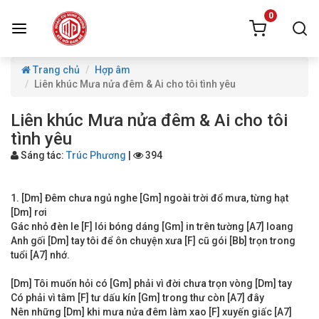
0
Trang chủ
Hợp âm
Liên khúc Mưa nửa đêm & Ai cho tôi tình yêu
Liên khúc Mưa nửa đêm & Ai cho tôi
tình yêu
Sáng tác:
Trúc Phương
|
394
1. [Dm] Đêm chưa ngủ nghe [Gm] ngoài trời đổ mưa, từng hạt
[Dm] rơi
Gác nhỏ đèn le [F] lói bóng dáng [Gm] in trên tường [A7] loang
Anh gối [Dm] tay tôi để ôn chuyện xưa [F] cũ gói [Bb] trọn trong
tuổi [A7] nhớ.
[Dm] Tôi muốn hỏi có [Gm] phải vì đời chưa trọn vòng [Dm] tay
Có phải vì tâm [F] tư dấu kín [Gm] trong thư còn [A7] đây
Nên những [Dm] khi mưa nửa đêm làm xao [F] xuyến giấc [A7]