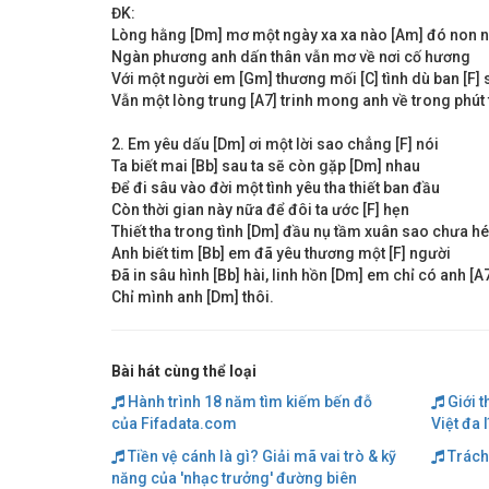
ĐK:
Lòng hằng [Dm] mơ một ngày xa xa nào [Am] đó non 
Ngàn phương anh dấn thân vẫn mơ về nơi cố hương
Với một người em [Gm] thương mối [C] tình dù ban [F] 
Vẫn một lòng trung [A7] trinh mong anh về trong phút
2. Em yêu dấu [Dm] ơi một lời sao chẳng [F] nói
Ta biết mai [Bb] sau ta sẽ còn gặp [Dm] nhau
Để đi sâu vào đời một tình yêu tha thiết ban đầu
Còn thời gian này nữa để đôi ta ước [F] hẹn
Thiết tha trong tình [Dm] đầu nụ tầm xuân sao chưa h
Anh biết tim [Bb] em đã yêu thương một [F] người
Đã in sâu hình [Bb] hài, linh hồn [Dm] em chỉ có anh [A7
Chỉ mình anh [Dm] thôi.
Bài hát cùng thể loại
Hành trình 18 năm tìm kiếm bến đỗ
Giới t
của Fifadata.com
Việt đa 
Tiền vệ cánh là gì? Giải mã vai trò & kỹ
Trách
năng của 'nhạc trưởng' đường biên