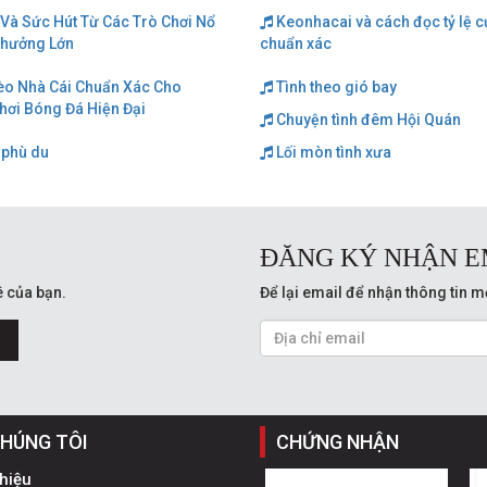
Và Sức Hút Từ Các Trò Chơi Nổ
Keonhacai và cách đọc tỷ lệ 
Thưởng Lớn
chuẩn xác
èo Nhà Cái Chuẩn Xác Cho
Tình theo gió bay
hơi Bóng Đá Hiện Đại
Chuyện tình đêm Hội Quán
 phù du
Lối mòn tình xưa
ĐĂNG KÝ NHẬN E
 của bạn.
Để lại email để nhận thông tin m
CHÚNG TÔI
CHỨNG NHẬN
thiệu