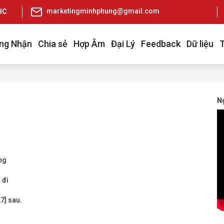
marketingminhphung@gmail.com
pHCM
ng Nhận
Chia sẻ
Hợp Âm
Đại Lý
Feedback
Dữ liệu
Ng
ng
 đi
7] sau.