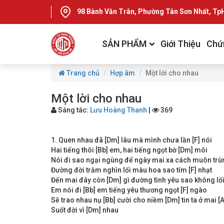
98 Bành Văn Trân, Phường Tân Sơn Nhất, T
SẢN PHẨM
Giới Thiệu
Chứ
Trang chủ
Hợp âm
Một lời cho nhau
Một lời cho nhau
Sáng tác:
Lưu Hoàng Thanh
|
369
1. Quen nhau đã [Dm] lâu mà mình chưa lần [F] nói
Hai tiếng thôi [Bb] em, hai tiếng ngọt bờ [Dm] môi
Nói đi sao ngại ngùng để ngày mai xa cách muôn trù
Đường đời trăm nghìn lối màu hoa sao tím [F] nhạt
Đến mai đây còn [Dm] gì đường tình yêu sao không lối
Em nói đi [Bb] em tiếng yêu thương ngọt [F] ngào
Sẽ trao nhau nụ [Bb] cười cho niềm [Dm] tin ta ở mai [A
Suốt đời vì [Dm] nhau