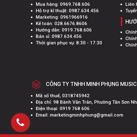
Mua hàng:
0969.768.606
Liên 
Hỗ trợ kĩ thuật:
0987.634.456
Tuyể
Marketing:
0961966916
HƯỚ
Kế toán:
028.6676.8606
Hướng dẫn:
0919.768.606
Chín
Bán sỉ:
0987.634.456
Chín
Thời gian phục vụ: 8:30 - 17:30
Chính
CÔNG TY TNHH MINH PHỤNG MUSIC
Mã số thuế, 0318745942
Địa chỉ: 98 Bành Văn Trân, Phường Tân Sơn N
Điện thoại: 0919 768 606
Email: marketingminhphung@gmail.com