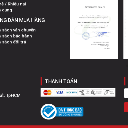
hệ / Khiếu nại
n dụng
NG DẪN MUA HÀNG
h sách vận chuyển
h sách bảo hành
 sách đổi trả
THANH TOÁN
hất, TpHCM