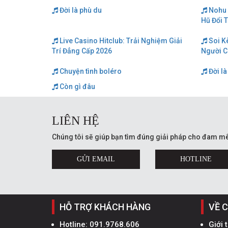
Đời là phù du
Nohu 
Hũ Đổi 
Live Casino Hitclub: Trải Nghiệm Giải
Soi K
Trí Đẳng Cấp 2026
Người C
Chuyện tình boléro
Đời là
Còn gì đâu
LIÊN HỆ
Chúng tôi sẽ giúp bạn tìm đúng giải pháp cho đam mê
GỬI EMAIL
HOTLINE
HỖ TRỢ KHÁCH HÀNG
VỀ 
Hotline:
091.9768.606
Giới 