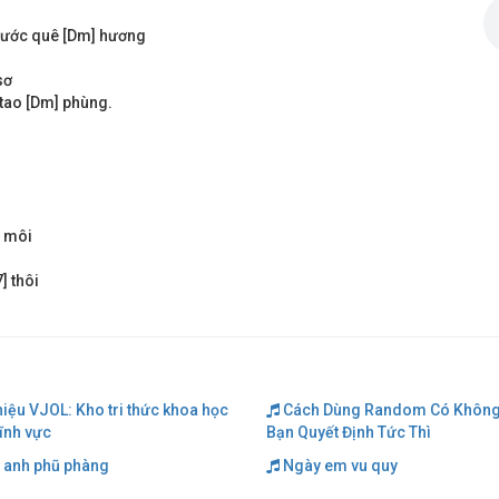
nước quê [Dm] hương
sơ
 tao [Dm] phùng.
é môi
] thôi
hiệu VJOL: Kho tri thức khoa học
Cách Dùng Random Có Không
lĩnh vực
Bạn Quyết Định Tức Thì
 anh phũ phàng
Ngày em vu quy