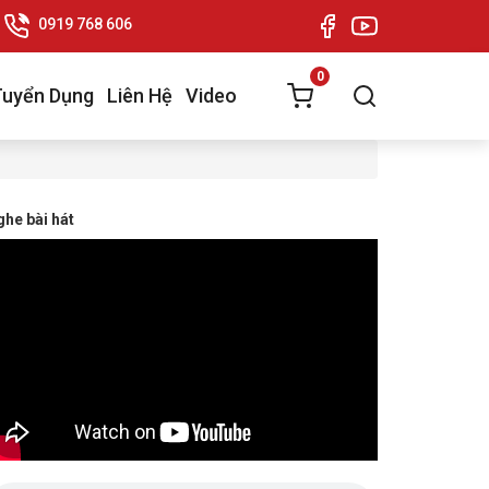
0919 768 606
0
Tuyển Dụng
Liên Hệ
Video
he bài hát