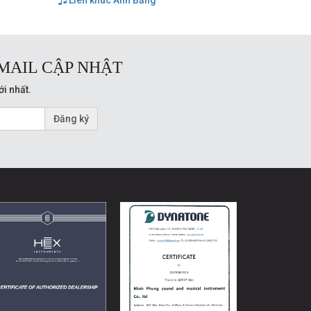
Liên khúc Anh Bằng
MAIL CẬP NHẬT
ới nhất.
Đăng ký