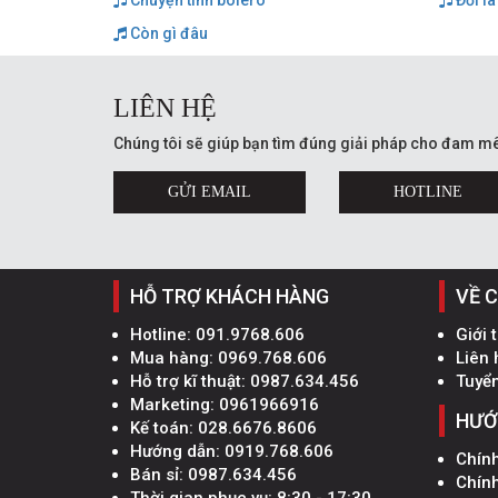
Chuyện tình boléro
Đời là
Còn gì đâu
LIÊN HỆ
Chúng tôi sẽ giúp bạn tìm đúng giải pháp cho đam mê
GỬI EMAIL
HOTLINE
HỖ TRỢ KHÁCH HÀNG
VỀ 
Hotline:
091.9768.606
Giới 
Mua hàng:
0969.768.606
Liên 
Hỗ trợ kĩ thuật:
0987.634.456
Tuyể
Marketing:
0961966916
HƯỚ
Kế toán:
028.6676.8606
Hướng dẫn:
0919.768.606
Chín
Bán sỉ:
0987.634.456
Chín