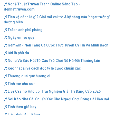
Nghệ Thuật Truyện Tranh Online Sáng Tạo -
denhattruyen.com
Tiền vệ cánh là gì? Giải mã vai trò & kỹ năng của 'nhạc trưởng'
đường biên
Trách anh phũ phàng
Ngày em vu quy
Gemwin - Nền Tảng Cá Cược Trực Tuyến Uy Tín Và Minh Bạch
Đời là phù du
Nohu Và Sức Hút Từ Các Trò Chơi Nổ Hũ Đổi Thưởng Lớn
Keonhacai và cách đọc tỷ lệ cược chuẩn xác
Thương quá quê hương ơi
Tình mẹ cho con
Live Casino Hitclub: Trải Nghiệm Giải Trí Đẳng Cấp 2026
Soi Kèo Nhà Cái Chuẩn Xác Cho Người Chơi Bóng Đá Hiện Đại
Tình theo gió bay
Liên khúc Anh Bằng