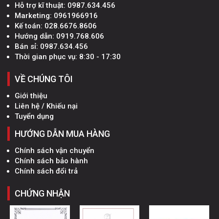
Hỗ trợ kĩ thuật:
0987.634.456
Marketing:
0961966916
Kế toán:
028.6676.8606
Hướng dẫn:
0919.768.606
Bán sỉ:
0987.634.456
Thời gian phục vụ: 8:30 - 17:30
VỀ CHÚNG TÔI
Giới thiệu
Liên hệ / Khiếu nại
Tuyển dụng
HƯỚNG DẪN MUA HÀNG
Chính sách vận chuyển
Chính sách bảo hành
Chính sách đổi trả
CHỨNG NHẬN