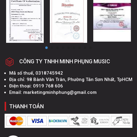
CÔNG TY TNHH MINH PHỤNG MUSIC
Mã số thuế, 0318745942
Địa chỉ: 98 Bành Văn Trân, Phường Tân Sơn Nhất, TpHCM
Điện thoại: 0919 768 606
Email: marketingminhphung@gmail.com
THANH TOÁN