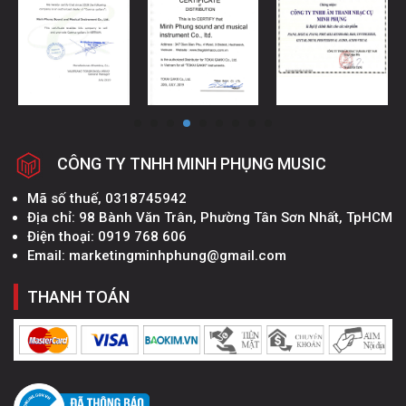
CÔNG TY TNHH MINH PHỤNG MUSIC
Mã số thuế, 0318745942
Địa chỉ: 98 Bành Văn Trân, Phường Tân Sơn Nhất, TpHCM
Điện thoại: 0919 768 606
Email: marketingminhphung@gmail.com
THANH TOÁN