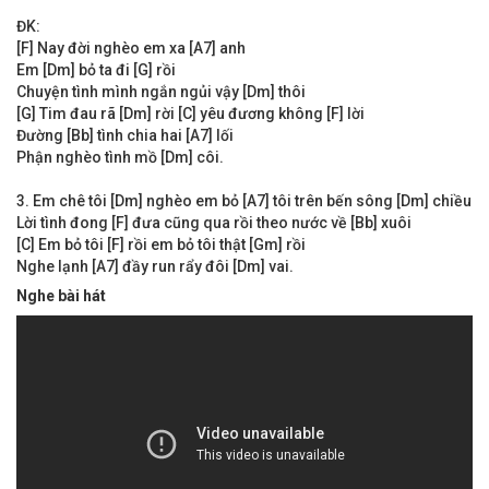
ĐK:
[F] Nay đời nghèo em xa [A7] anh
Em [Dm] bỏ ta đi [G] rồi
Chuyện tình mình ngắn ngủi vậy [Dm] thôi
[G] Tim đau rã [Dm] rời [C] yêu đương không [F] lời
Đường [Bb] tình chia hai [A7] lối
Phận nghèo tình mồ [Dm] côi.
3. Em chê tôi [Dm] nghèo em bỏ [A7] tôi trên bến sông [Dm] chiều
Lời tình đong [F] đưa cũng qua rồi theo nước về [Bb] xuôi
[C] Em bỏ tôi [F] rồi em bỏ tôi thật [Gm] rồi
Nghe lạnh [A7] đầy run rẩy đôi [Dm] vai.
Nghe bài hát