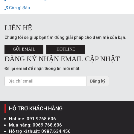
Còn gì đâu
LIÊN HỆ
Chúng tôi sẽ giúp bạn tìm đúng giải pháp cho đam mê của bạn.
GỬI EMAIL
HOTLINE
ĐĂNG KÝ NHẬN EMAIL CẬP NHẬT
Để lại email để nhận thông tin mới nhất.
Đăng ký
HỖ TRỢ KHÁCH HÀNG
Hotline:
091.9768.606
Mua hàng:
0969.768.606
Hỗ trợ kĩ thuật:
0987.634.456